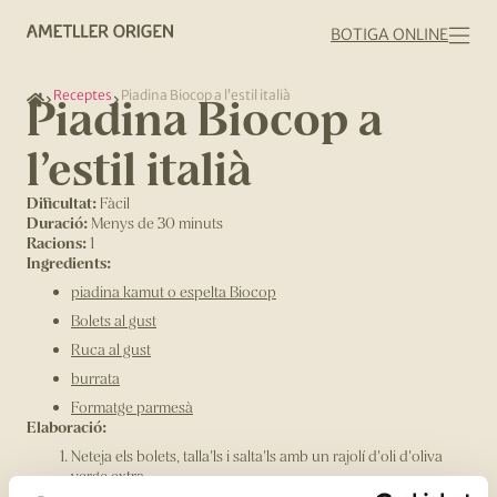
BOTIGA ONLINE
Receptes
Piadina Biocop a l’estil italià
Piadina Biocop a
l’estil italià
Dificultat:
Fàcil
Duració:
Menys de 30 minuts
Racions:
1
Ingredients:
piadina kamut o espelta Biocop
Bolets al gust
Ruca al gust
burrata
Formatge parmesà
Elaboració:
Neteja els bolets, talla'ls i salta'ls amb un rajolí d'oli d'oliva
verge extra.