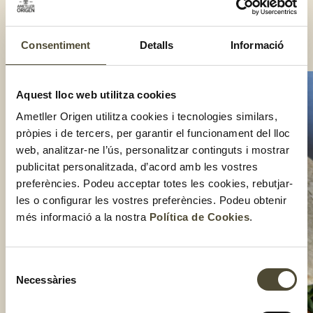
Munta la piadina Biocop: posa per ordre la burrata, la ruca,
els bolets i finalment una mica de parmesà ratllat.
Escalfa la piadina Biocop a una paella.
Consentiment
Detalls
Informació
Compartir:
Aquest lloc web utilitza cookies
Ametller Origen utilitza cookies i tecnologies similars,
pròpies i de tercers, per garantir el funcionament del lloc
web, analitzar-ne l’ús, personalitzar continguts i mostrar
publicitat personalitzada, d’acord amb les vostres
preferències. Podeu acceptar totes les cookies, rebutjar-
les o configurar les vostres preferències. Podeu obtenir
més informació a la nostra
Política de Cookies
.
Selecció
Necessàries
de
consentiment