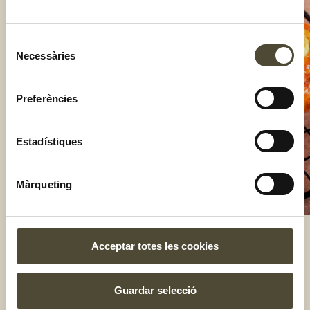
Selecció
Necessàries
de
consentiment
Preferències
Estadístiques
Màrqueting
Acceptar totes les cookies
El gust és nostre
Guardar selecció