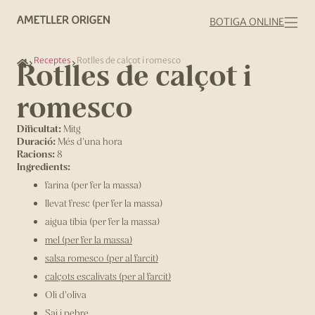
BOTIGA ONLINE
Receptes
Rotlles de calçot i romesco
Rotlles de calçot i
romesco
Dificultat:
Mitg
Duració:
Més d'una hora
Racions:
8
Ingredients:
farina (per fer la massa)
llevat fresc (per fer la massa)
aigua tíbia (per fer la massa)
mel (per fer la massa)
salsa romesco (per al farcit)
calçots escalivats (per al farcit)
Oli d'oliva
Sai i pebre