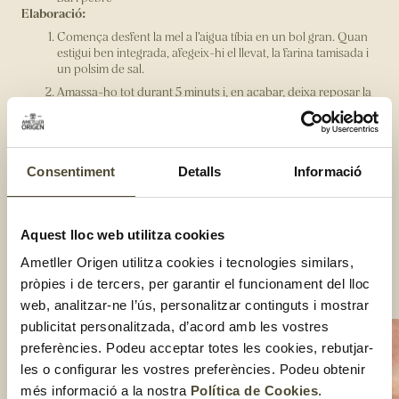
Elaboració:
Comença desfent la mel a l’aigua tíbia en un bol gran. Quan
estigui ben integrada, afegeix-hi el llevat, la farina tamisada i
un polsim de sal.
Amassa-ho tot durant 5 minuts i, en acabar, deixa reposar la
massa 30 minuts tapada perquè no s’assequi. Passat aquest
temps, separa la massa de les cantonades del bol i segueix
amassant-la. Deixa-la reposar 30 minuts més.
Enfarina una superfície i estira la massa en forma rectangular
Consentiment
Detalls
Informació
d’uns 30x40 cm. Escampa la salsa romesco per tota la
superfície i posa-hi els calçots pelats i tallats a trossets.
Enrotlla la massa i fes talls d’uns 2-3 dits de gruix. Enforna’ls
a 170 graus durant 20 minuts sobre paper vegetal.
Aquest lloc web utilitza cookies
Posa-hi un raig d’oli d’oliva i un polsim de sal i pebre quan
Ametller Origen utilitza cookies i tecnologies similars,
estiguin llestos.
pròpies i de tercers, per garantir el funcionament del lloc
Compartir:
web, analitzar-ne l’ús, personalitzar continguts i mostrar
publicitat personalitzada, d’acord amb les vostres
preferències. Podeu acceptar totes les cookies, rebutjar-
les o configurar les vostres preferències. Podeu obtenir
més informació a la nostra
Política de Cookies
.