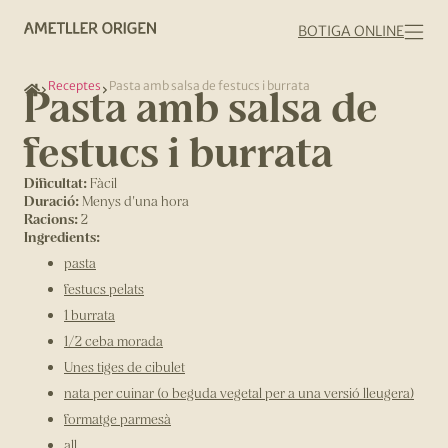
BOTIGA ONLINE
Receptes
Pasta amb salsa de festucs i burrata
Pasta amb salsa de
festucs i burrata
Dificultat:
Fàcil
Duració:
Menys d'una hora
Racions:
2
Ingredients:
pasta
festucs pelats
1 burrata
1/2 ceba morada
Unes tiges de cibulet
nata per cuinar (o beguda vegetal per a una versió lleugera)
formatge parmesà
all