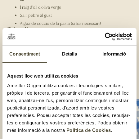
1 raig d’oli d’oliva verge
Sal i pebre al gust
Aigua de cocció de la pasta (si fos necessari)
Elaboració:
Posa la teva pasta preferida a bullir i, un cop llesta, reserva-la.
Mentrestant es cou, aprofita per fer la salsa: pica l’all, la ceba,
el cibulet i els festucs i sofregeix-ho amb un raig d’oli l’oliva.
Consentiment
Detalls
Informació
A continuació, afegeix la nata, salpebra al gust i integra-ho
tot bé. Si la salsa et queda molt espessa, posa-hi un rajolí de
l’aigua de cocció de la pasta!
Aquest lloc web utilitza cookies
Per acabar, barreja la pasta amb la salsa i serveix-ho amb la
burrata, més festucs picats i unes escames de parmesà.
Ametller Origen utilitza cookies i tecnologies similars,
Compartir:
pròpies i de tercers, per garantir el funcionament del lloc
web, analitzar-ne l’ús, personalitzar continguts i mostrar
publicitat personalitzada, d’acord amb les vostres
preferències. Podeu acceptar totes les cookies, rebutjar-
les o configurar les vostres preferències. Podeu obtenir
més informació a la nostra
Política de Cookies
.