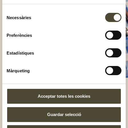
Selecció
Necessàries
de
consentiment
Preferències
Estadístiques
Màrqueting
Acceptar totes les cookies
El gust és nostre
Guardar selecció