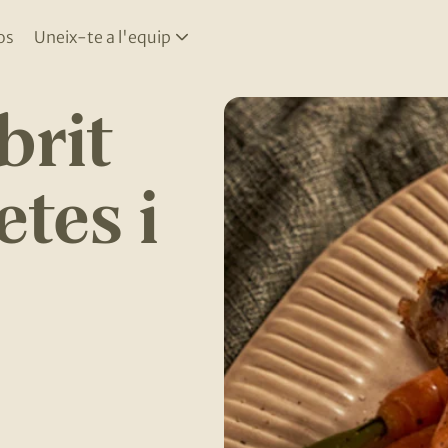
os
Uneix-te a l'equip
brit
tes i