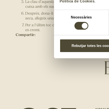
La clau d'aquesta recepta és la cocció. Primer, cou
Política de Cookies
.
cuixa amb els sucs de la mateixa safata.
Selecció
Després, dona-li la volta i cou 30 minuts més. Si 
Necessàries
seca, afegeix una mica més d'aigua o brou.
de
consentiment
Per a l'últim toc cruixent, gratina durant els últims
es cremi.
Compartir:
Rebutjar totes les coo