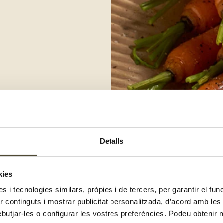
Detalls
t. Salpebra les patates al gust,
es pastanagues.
kies
ba i pastanagues, i afegeix sal,
es i tecnologies similars, pròpies i de tercers, per garantir el fu
ans d'all amb pell, les branques de
zar continguts i mostrar publicitat personalitzada, d’acord amb le
la part superior de la cuixa.
ebutjar-les o configurar les vostres preferències. Podeu obtenir 