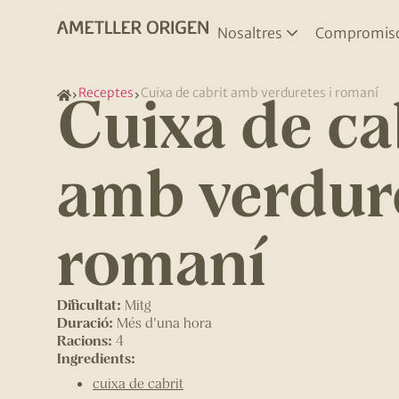
Nosaltres
Compromis
Cuixa de ca
Receptes
Cuixa de cabrit amb verduretes i romaní
amb verdure
romaní
Dificultat:
Mitg
Duració:
Més d'una hora
Racions:
4
Ingredients:
cuixa de cabrit