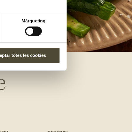
Màrqueting
ptar totes les cookies
e