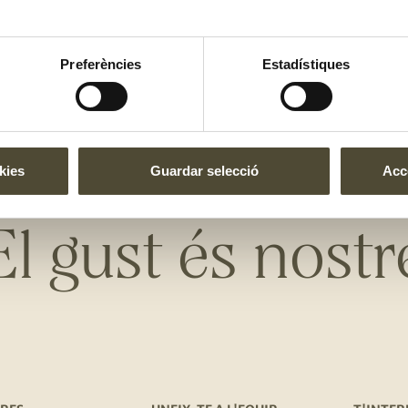
 1 hora i cada 20 minuts, rega la
veus que la safata s'ha quedat
Preferències
Estadístiques
 5 minuts, vigilant per evitar que
kies
Guardar selecció
Acce
El gust és nostr