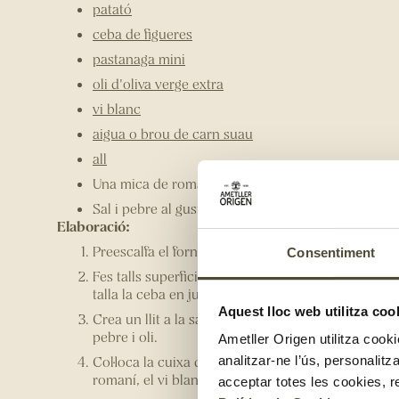
patató
ceba de figueres
pastanaga mini
oli d'oliva verge extra
vi blanc
aigua o brou de carn suau
all
Una mica de romaní fresc
Sal i pebre al gust
Elaboració:
Preescalfa el forn 180ºC amb calor a dalt i a baix.
Consentiment
Fes talls superficials a la cuixa i salpebra-la al gus
talla la ceba en juliana gruixuda i renta molt bé l
Aquest lloc web utilitza coo
Crea un llit a la safata del forn amb les patates, ce
pebre i oli.
Ametller Origen utilitza cooki
Col·loca la cuixa de cabrit a sobre i afegeix els gr
analitzar-ne l’ús, personalit
romaní, el vi blanc i l'aigua (o brou) sense mullar 
acceptar totes les cookies, r