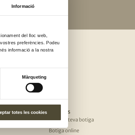
Informació
ncionament del lloc web,
s vostres preferències. Podeu
e
més informació a la nostra
Màrqueting
ESSA
BOTIGUES
ptar totes les cookies
es
Troba la teva botiga
Botiga online