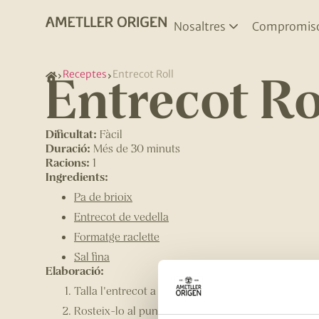
Nosaltres
Compromis
Entrecot Ro
Receptes
Entrecot Roll
Dificultat:
Fàcil
Duració:
Més de 30 minuts
Racions:
1
Ingredients:
Pa de brioix
Entrecot de vedella
Formatge raclette
Sal fina
Elaboració:
Talla l'entrecot a làmines fines
Rosteix-lo al punt que més t'agradi i posa-hi sal a