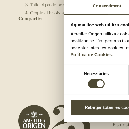
Talla el pa de brioix per la part superior sense tal
Consentiment
Omple el brioix amb l'entrecot i afegeix el format
Compartir:
Aquest lloc web utilitza coo
Ametller Origen utilitza cooki
analitzar-ne l’ús, personalit
acceptar totes les cookies, r
Política de Cookies
.
Selecció
Necessàries
de
consentiment
NOSALT
Rebutjar totes les coo
Qui so
Els no