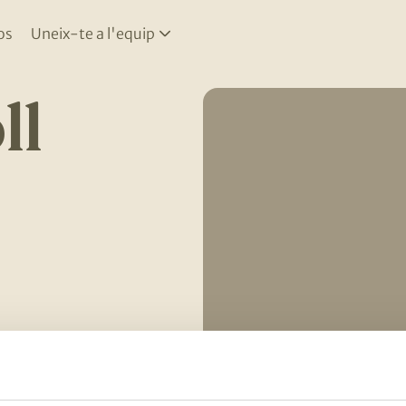
os
Uneix-te a l'equip
ll
l gust