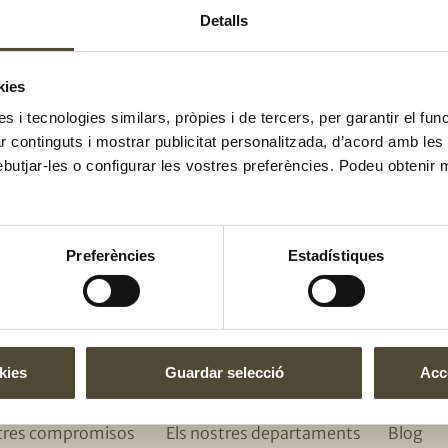
lar-ne la base
Detalls
ge al damunt
kies
es i tecnologies similars, pròpies i de tercers, per garantir el fu
zar continguts i mostrar publicitat personalitzada, d’acord amb le
El gust és nostr
ebutjar-les o configurar les vostres preferències. Podeu obtenir 
Preferències
Estadístiques
RES
UNEIX-TE A L'EQUIP
T'INTER
kies
Guardar selecció
Acce
m
Uneix-te a l’equip
Recept
stres compromisos
Els nostres departaments
Blog