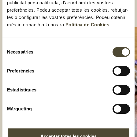
Un cop estigui el moniato cuit, obre’l per la meitat i afegeix
publicitat personalitzada, d’acord amb les vostres
dues cullerades d’amanida, vinagreta al gust i dues
preferències. Podeu acceptar totes les cookies, rebutjar-
cullerades de pulled pork.
Compartir:
les o configurar les vostres preferències. Podeu obtenir
més informació a la nostra
Política de Cookies
.
Selecció
Necessàries
de
consentiment
Preferències
Estadístiques
Màrqueting
Acceptar totes les cookies