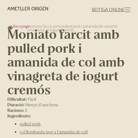
BOTIGA ONLINE
Receptes
Moniato farcit amb pulled pork i amanida de col amb
Moniato farcit amb
vinagreta de iogurt cremós
pulled pork i
amanida de col amb
vinagreta de iogurt
cremós
Dificultat:
Fàcil
Duració:
Menys d'una hora
Racions:
2
Ingredients:
pulled pork
col llombarda (per a l'amanida de col)