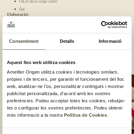
Oli d'oliva verge extre
Sal
Elaboració:
Pela i trosseja totes les verdures i, a continuació, salta-les en
una olla gran durant uns minuts amb oli d'oliva.
Un cop saltades, afegeix-hi el pollastre, l'aigua i la sal i porta-
ho a ebullició. Quan bulli, baixa el foc i deixa coure el brou
Consentiment
Detalls
Informació
tapat un mínim de 3 hores.
Escuma sovint, és a dir, retira l'escuma que es va formant a la
superfície del brou amb l'ajuda d'una escumadora.
Aquest lloc web utilitza cookies
Compartir:
Ametller Origen utilitza cookies i tecnologies similars,
pròpies i de tercers, per garantir el funcionament del lloc
web, analitzar-ne l’ús, personalitzar continguts i mostrar
publicitat personalitzada, d’acord amb les vostres
preferències. Podeu acceptar totes les cookies, rebutjar-
les o configurar les vostres preferències. Podeu obtenir
més informació a la nostra
Política de Cookies
.