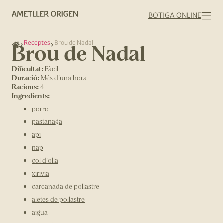
BOTIGA ONLINE
Receptes
Brou de Nadal
Brou de Nadal
Dificultat:
Fàcil
Duració:
Més d'una hora
Racions:
4
Ingredients:
porro
pastanaga
api
nap
col d'olla
xirivia
carcanada de pollastre
aletes de pollastre
aigua