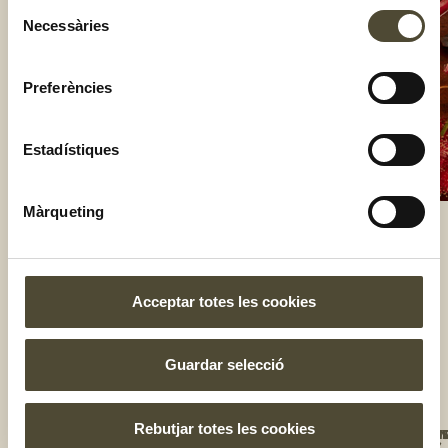
Selecció
Necessàries
de
consentiment
Preferències
Estadístiques
Màrqueting
El gust és nostre
Acceptar totes les cookies
Guardar selecció
Rebutjar totes les cookies
NOS
UNE
T'I
BOT
TE