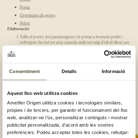
Poma
Germinats de porro
Pebre
Elaboració:
Talla el porro, les pastanagues i la poma a trossets petits i
sofregeix-ho tot en una cassola amb un raig d'oli d'oliva i un
polsim de sal, a foc mitjà.
Cuina-ho tapat uns minuts, remenant de tant en tant, fins
que comenci a estovar-se.
Aboca-hi el brou de verdures i porta-ho a ebullició. Un cop
Consentiment
Detalls
Informació
arreqnui el bull, baixa el foc i deixa coure fins que la
pastanaga estigui ben tendra.
Afegeix la canyella i tritura-ho tot fins a obtenir una crema
Aquest lloc web utilitza cookies
fina.
Ajusta la textura amb una mica més de brou si cal i rectifica
Ametller Origen utilitza cookies i tecnologies similars,
de sal. Serveix-la calenta i acaba amb els toppings al gust:
pròpies i de tercers, per garantir el funcionament del lloc
una cullerada de iogurt, unes làmines fines de poma,
web, analitzar-ne l’ús, personalitzar continguts i mostrar
germinats de porro i una mica de pebre.
Compartir:
publicitat personalitzada, d’acord amb les vostres
preferències. Podeu acceptar totes les cookies, rebutjar-