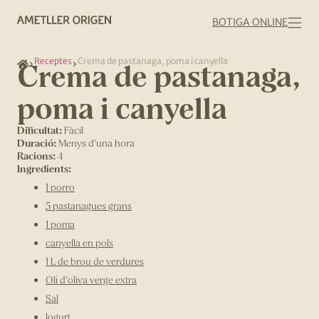
BOTIGA ONLINE
Receptes
Crema de pastanaga, poma i canyella
Crema de pastanaga,
poma i canyella
Dificultat:
Fàcil
Duració:
Menys d'una hora
Racions:
4
Ingredients:
1 porro
5 pastanagues grans
1 poma
canyella en pols
1 L de brou de verdures
Oli d'oliva verge extra
Sal
Iogurt