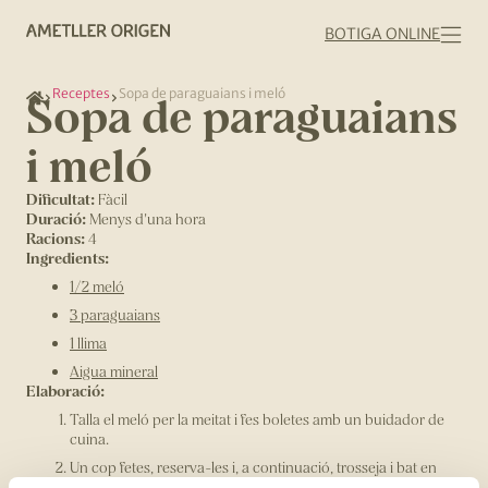
BOTIGA ONLINE
Receptes
Sopa de paraguaians i meló
Sopa de paraguaians
i meló
Dificultat:
Fàcil
Duració:
Menys d'una hora
Racions:
4
Ingredients:
1/2 meló
3 paraguaians
1 llima
Aigua mineral
Elaboració:
Talla el meló per la meitat i fes boletes amb un buidador de
cuina.
Un cop fetes, reserva-les i, a continuació, trosseja i bat en
una batedora la part restant del meló.