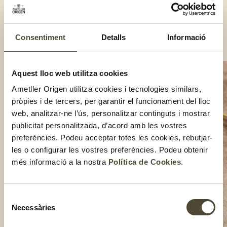
Talla els paraguaians a grills.
Serveix en un bol la sopa de meló juntament amb els grills de
paraguaià, les boletes de meló i unes tires de llima.
Consentiment
Detalls
Informació
Compartir:
Aquest lloc web utilitza cookies
Ametller Origen utilitza cookies i tecnologies similars,
pròpies i de tercers, per garantir el funcionament del lloc
web, analitzar-ne l’ús, personalitzar continguts i mostrar
publicitat personalitzada, d’acord amb les vostres
preferències. Podeu acceptar totes les cookies, rebutjar-
les o configurar les vostres preferències. Podeu obtenir
més informació a la nostra
Política de Cookies
.
Selecció
Necessàries
de
consentiment