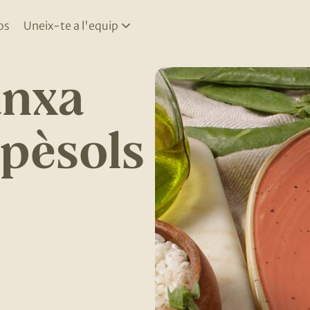
os
Uneix-te a l'equip
anxa
 pèsols