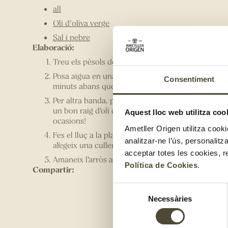
all
Oli d'oliva verge
Sal i pebre
Elaboració:
Treu els pèsols de les tavelles.
Posa aigua en una olla i quan arrenqui el bull intro
Consentiment
minuts abans que acabi la cocció recomanada afeg
Per altra banda, pica l’all i el julivert tot junt i 
un bon raig d’oli d’oliva. El que sobri ho pots guar
Aquest lloc web utilitza coo
ocasions!
Ametller Origen utilitza cooki
Fes el lluç a la planxa amb un raig d’oli d’oliva ve
analitzar-ne l’ús, personalit
afegeix una cullerada petita d’all i julivert.
acceptar totes les cookies, r
Amaneix l’arròs amb pèsols amb un raig d’oli d’oliva
Política de Cookies
.
Compartir:
Selecció
Necessàries
de
consentiment