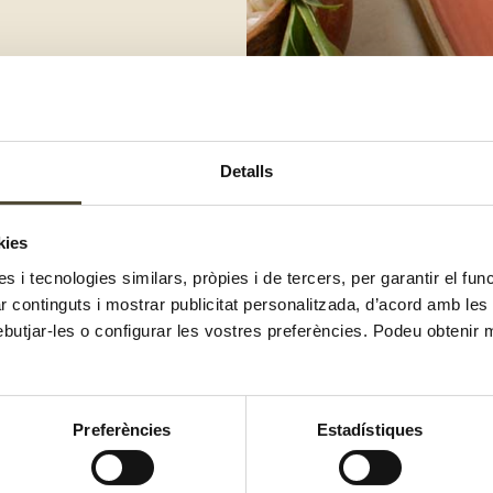
dueix l’arròs. Un parell de
Detalls
eix-hi els pèsols.
posa-ho dins d’un pot de vidre amb
dar a la nevera per altres
kies
es i tecnologies similars, pròpies i de tercers, per garantir el fu
rge. Uns segons abans de treure’l
zar continguts i mostrar publicitat personalitzada, d’acord amb le
ebutjar-les o configurar les vostres preferències. Podeu obtenir 
, sal i pebre.
Preferències
Estadístiques