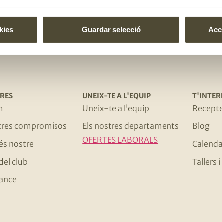
El gust és nostr
kies
Guardar selecció
Acce
RES
UNEIX-TE A L'EQUIP
T'INTER
m
Uneix-te a l’equip
Recept
stres compromisos
Els nostres departaments
Blog
OFERTES LABORALS
 és nostre
Calenda
del club
Tallers
ance