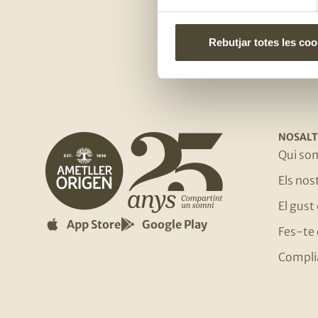
Rebutjar totes les coo
NOSALT
Qui so
Els no
El gust
App Store
Google Play
Fes-te 
Compli