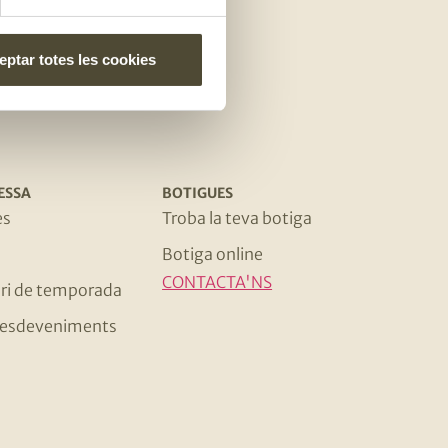
e
ptar totes les cookies
ESSA
BOTIGUES
es
Troba la teva botiga
Botiga online
CONTACTA'NS
ri de temporada
 i esdeveniments