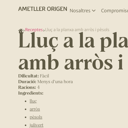
Nosaltres
Compromis
Lluç a la pl
Receptes
Lluç a la planxa amb arròs i pèsols
amb arròs i
Dificultat:
Fàcil
Duració:
Menys d'una hora
Racions:
4
Ingredients:
lluç
arròs
pèsols
julivert