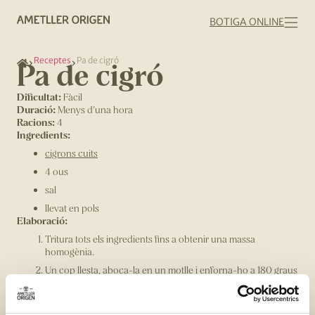
BOTIGA ONLINE
Receptes
Pa de cigró
Pa de cigró
Dificultat:
Fàcil
Duració:
Menys d'una hora
Racions:
4
Ingredients:
cigrons cuits
4 ous
sal
llevat en pols
Elaboració:
Tritura tots els ingredients fins a obtenir una massa
homogènia.
Un cop llesta, aboca-la en un motlle i enforna-ho a 180 graus
uns 30 - 35 minuts o fins que el pa estigui ben cuit per dins.
Deixa’l refredar abans de desemmotllar-lo!
Compartir: