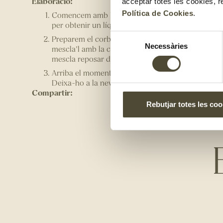
Elaboració:
acceptar totes les cookies, r
Política de Cookies
.
Comencem amb la salsa: tritura tots els ingredient
per obtenir un líquid homogeni i reserva-ho a la n
Selecció
Preparem el corball: talla el corball en daus petit
Necessàries
mescla'l amb la ceba, el cogombre, el pebrot i el 
de
mescla reposar durant 5 minuts.
consentiment
Arriba el moment de marinar: afegeix la salsa a l
Deixa-ho a la nevera durant 10-15 minuts perquè la
Compartir:
Rebutjar totes les coo