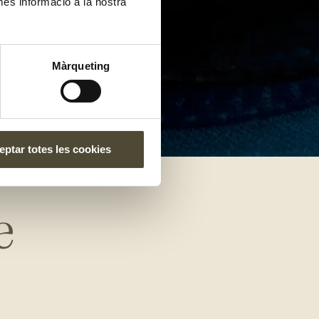
més informació a la nostra
Màrqueting
ptar totes les cookies
e