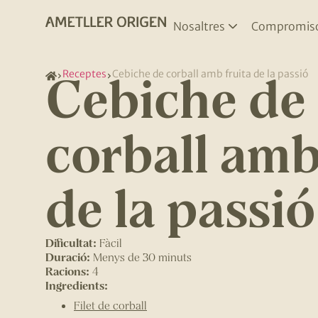
Nosaltres
Compromis
Cebiche de
Receptes
Cebiche de corball amb fruita de la passió
corball amb
de la passió
Dificultat:
Fàcil
Duració:
Menys de 30 minuts
Racions:
4
Ingredients:
Filet de corball