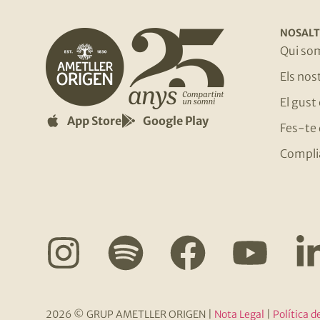
NOSALT
Qui so
Els no
El gust
App Store
Google Play
Fes-te 
Compli
2026 © GRUP AMETLLER ORIGEN
|
Nota Legal
|
Política d