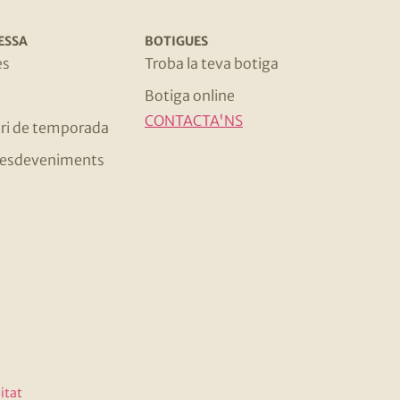
ESSA
BOTIGUES
es
Troba la teva botiga
Botiga online
CONTACTA'NS
ri de temporada
 i esdeveniments
itat