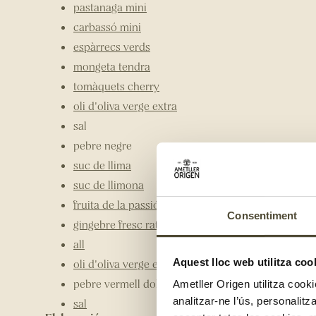
pastanaga mini
carbassó mini
espàrrecs verds
mongeta tendra
tomàquets cherry
oli d'oliva verge extra
sal
pebre negre
suc de llima
suc de llimona
fruita de la passió
Consentiment
gingebre fresc ratllat
all
Aquest lloc web utilitza coo
oli d'oliva verge extre
pebre vermell dolç
Ametller Origen utilitza cooki
analitzar-ne l’ús, personalit
sal