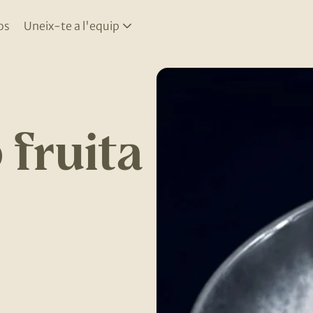
os
Uneix-te a l'equip
 fruita