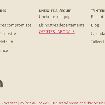
RES
UNEIX-TE A L'EQUIP
T'INTER
m
Uneix-te a l’equip
Recept
stres compromisos
Els nostres departaments
Blog
OFERTES LABORALS
 és nostre
Calenda
del club
Tallers
ance
e Privacitat
|
Política de Cookies
|
Declaració provisional d'accessibil