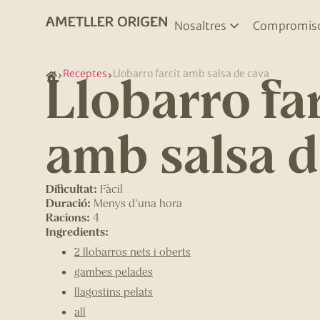
Nosaltres
Compromis
Llobarro far
Receptes
Llobarro farcit amb salsa de cava
amb salsa d
Dificultat:
Fàcil
Duració:
Menys d'una hora
Racions:
4
Ingredients:
2 llobarros nets i oberts
gambes pelades
llagostins pelats
all