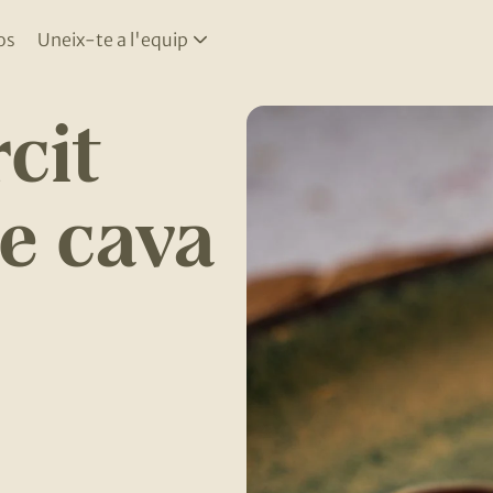
os
Uneix-te a l'equip
cit
e cava