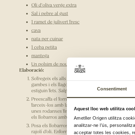
Oli d'oliva verge extra
Sal i pebre al gust
1 ramet de julivert fresc
cava
nata per cuinar
1 ceba petita
mantega
Un polsim de nou moscada
Elaboració:
Sofregeix els alls picats en una paella fins que co
gambes i els llagostins picats a trossos i cuina-ho
Consentiment
estiguin fets. Salpebra-ho, afegeix el julivert picat
Preescalfa el forn a 180ºC i mentrestant salpebra el
farceix-los amb la barreja de gambes i llagostins 
Aquest lloc web utilitza coo
unes rodanxes fines de llimona dins dels llobarros
els llobarros amb escuradents per evitar que el far
Ametller Origen utilitza cooki
Posa els llobarros farcits en una safata de forn un
analitzar-ne l’ús, personalit
rajolí d’oli. Enforna’ls durant uns 25-30 minuts fin
acceptar totes les cookies, r