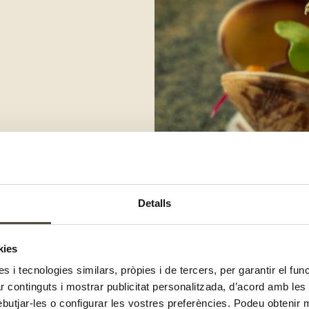
mencin a agafar color. Afegeix les
 durant 3-4 minuts fins que
Detalls
 i reserva-ho.
s llobarros per dins i per fora i
de manera uniforme. Col·loca
kies
 per donar-li un toc fresc. Tanca
cit s’escapi durant la cocció.
es i tecnologies similars, pròpies i de tercers, per garantir el fu
tada amb oli, ruixa’ls amb un
zar continguts i mostrar publicitat personalitzada, d’acord amb le
s que estiguin ben cuits.
ebutjar-les o configurar les vostres preferències. Podeu obtenir 