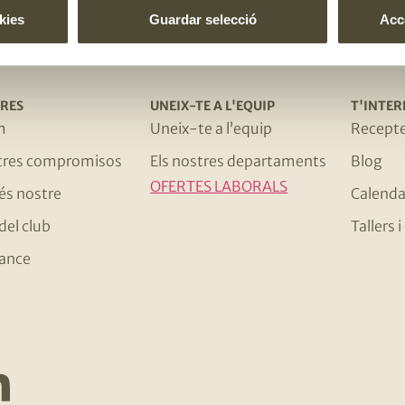
kies
Guardar selecció
Acce
RES
UNEIX-TE A L'EQUIP
T'INTER
m
Uneix-te a l’equip
Recept
stres compromisos
Els nostres departaments
Blog
OFERTES LABORALS
 és nostre
Calenda
del club
Tallers
ance