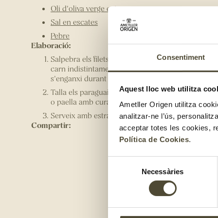
Oli d'oliva verge extra
Sal en escates
Pebre
Elaboració:
Consentiment
Salpebra els filets d'orada i fes-los a la planxa o pa
carn indistintament. Assegura't de posar unes got
s'enganxi durant 9 minuts de cada costat aproxi
Aquest lloc web utilitza coo
Talla els paraguaians al llarg fent grillons, ruixa'l
o paella amb cura.
Ametller Origen utilitza cooki
Serveix amb estragó fresc.
analitzar-ne l’ús, personalit
Compartir:
acceptar totes les cookies, r
Política de Cookies
.
Selecció
Necessàries
de
consentiment