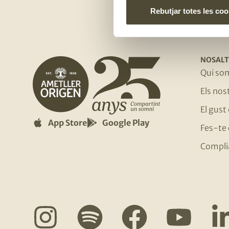
Rebutjar totes les coo
NOSALT
Qui so
Els no
El gust
App Store
Google Play
Fes-te 
Compli