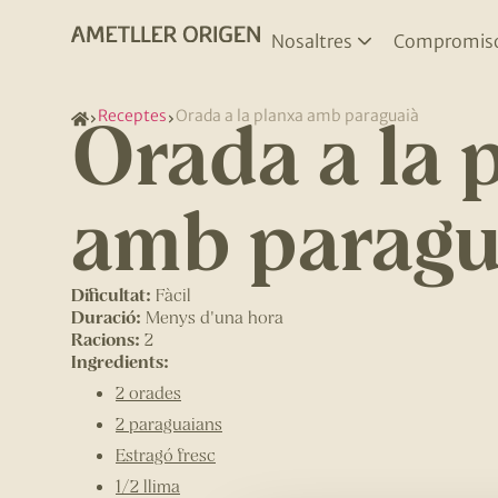
Nosaltres
Compromis
Orada a la 
Receptes
Orada a la planxa amb paraguaià
amb paragu
Dificultat:
Fàcil
Duració:
Menys d'una hora
Racions:
2
Ingredients:
2 orades
2 paraguaians
Estragó fresc
1/2 llima