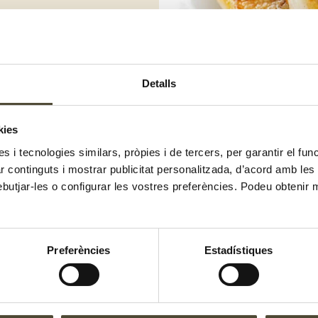
Detalls
ella, del costat de la pell o la
es d'oli i moure-ho perquè no
madament.
kies
s amb llima i passa'ls per la planxa
es i tecnologies similars, pròpies i de tercers, per garantir el fu
zar continguts i mostrar publicitat personalitzada, d’acord amb le
ebutjar-les o configurar les vostres preferències. Podeu obtenir 
Preferències
Estadístiques
El gust és nostr