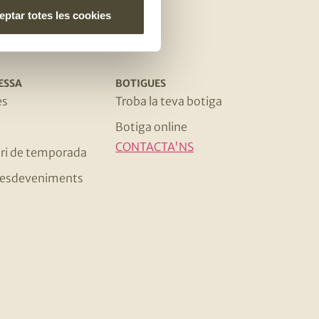
ptar totes les cookies
ESSA
BOTIGUES
es
Troba la teva botiga
Botiga online
CONTACTA'NS
ri de temporada
 i esdeveniments