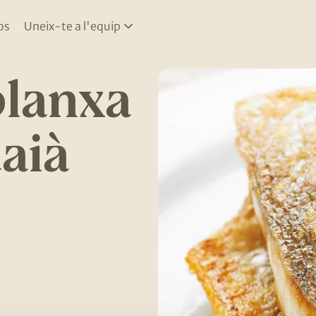
os
Uneix-te a l'equip
planxa
aià