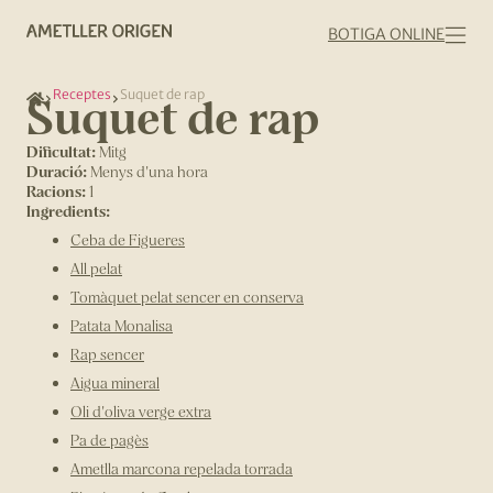
BOTIGA ONLINE
Receptes
Suquet de rap
Suquet de rap
Dificultat:
Mitg
Duració:
Menys d'una hora
Racions:
1
Ingredients:
Ceba de Figueres
All pelat
Tomàquet pelat sencer en conserva
Patata Monalisa
Rap sencer
Aigua mineral
Oli d'oliva verge extra
Pa de pagès
Ametlla marcona repelada torrada