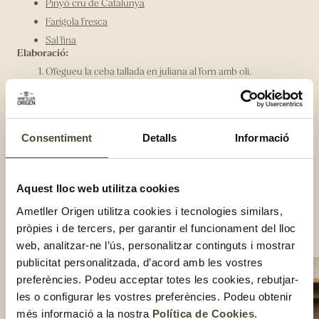
Pinyó cru de Catalunya
Farigola fresca
Sal fina
Elaboració:
Ofegueu la ceba tallada en juliana al forn amb oli.
Afegiu-hi l’all laminat, el cap de rap net i continueu-ho
ofegant.
Afegiu-hi el tomàquet i deixeu-ho coure.
Consentiment
Detalls
Informació
Afegiu-hi la patata a rodanxes, l'aigua, la sal i deixeu-ho
coure.
Piqueu el pa torrat, l’all, la fruita seca i la farigola.
Aquest lloc web utilitza cookies
Afegiu-hi el rap net i trossejat, la picada i acabeu-ho de
coure.
Ametller Origen utilitza cookies i tecnologies similars,
Retireu el cap de rap i serviu-ho.
pròpies i de tercers, per garantir el funcionament del lloc
Compartir:
web, analitzar-ne l’ús, personalitzar continguts i mostrar
publicitat personalitzada, d’acord amb les vostres
preferències. Podeu acceptar totes les cookies, rebutjar-
les o configurar les vostres preferències. Podeu obtenir
més informació a la nostra
Política de Cookies
.