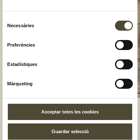
Selecció
Necessàries
de
consentiment
Preferències
Estadístiques
Màrqueting
Acceptar totes les cookies
El gust és nostre
Guardar selecció