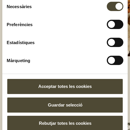
Selecció
Necessàries
de
consentiment
Preferències
Estadístiques
Màrqueting
El gust és nostre
Acceptar totes les cookies
Guardar selecció
Rebutjar totes les cookies
NOS
UNE
T'I
BOT
TE