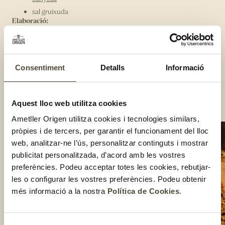
sal gruixuda
Elaboració:
Aixafa els plàtans amb una forquilla i afegeix els ous. Barreja-
ho tot bé.
Afegeix a la barreja tots els altres ingredients de mica en
mica.
Consentiment
Detalls
Informació
Aboca la barreja en un motlle amb paper de forn, posa-hi
unes nous extres per sobre i un polsim de sal gruixuda i cou
el pastís 50 – 60 minuts al forn a 180 graus.
Aquest lloc web utilitza cookies
Compartir:
Ametller Origen utilitza cookies i tecnologies similars,
pròpies i de tercers, per garantir el funcionament del lloc
web, analitzar-ne l’ús, personalitzar continguts i mostrar
publicitat personalitzada, d’acord amb les vostres
preferències. Podeu acceptar totes les cookies, rebutjar-
les o configurar les vostres preferències. Podeu obtenir
més informació a la nostra
Política de Cookies
.