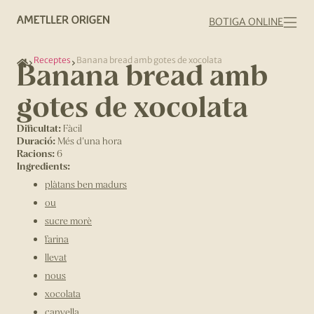
BOTIGA ONLINE
Receptes
Banana bread amb gotes de xocolata
Banana bread amb
gotes de xocolata
Dificultat:
Fàcil
Duració:
Més d'una hora
Racions:
6
Ingredients:
plàtans ben madurs
ou
sucre morè
farina
llevat
nous
xocolata
canyella