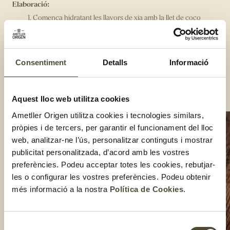
Elaboració:
Comença hidratant les llavors de xia amb la llet de coco
durant 3-4 hores.
Mentrestant, aixafa els gerds o la fruita vermella que més
t'agradi en un bol amb una forquilla fins a obtenir una pasta.
Consentiment
A continuació, agafa un got o pot de vidre i fes capes
Detalls
Informació
intercalant el púding de xia, la granola i els gerds aixafats.
Per acabar, decora-ho amb la fruita seca i el coco.
Compartir:
Aquest lloc web utilitza cookies
Ametller Origen utilitza cookies i tecnologies similars,
pròpies i de tercers, per garantir el funcionament del lloc
web, analitzar-ne l’ús, personalitzar continguts i mostrar
publicitat personalitzada, d’acord amb les vostres
preferències. Podeu acceptar totes les cookies, rebutjar-
les o configurar les vostres preferències. Podeu obtenir
més informació a la nostra
Política de Cookies
.
Selecció