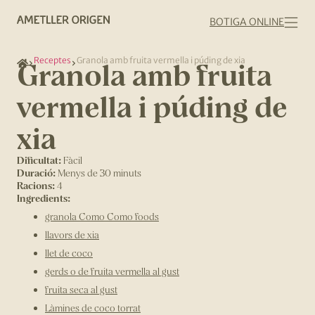
BOTIGA ONLINE
Receptes
Granola amb fruita vermella i púding de xia
Granola amb fruita
vermella i púding de
xia
Dificultat:
Fàcil
Duració:
Menys de 30 minuts
Racions:
4
Ingredients:
granola Como Como foods
llavors de xia
llet de coco
gerds o de fruita vermella al gust
fruita seca al gust
Làmines de coco torrat