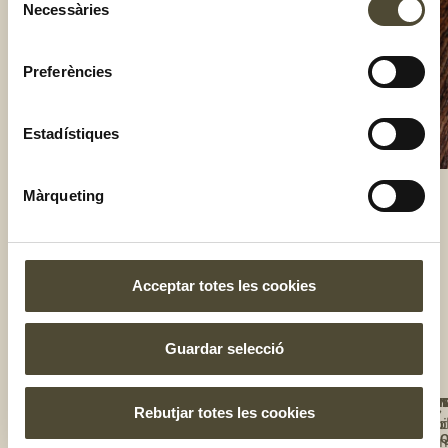
Necessàries
de
consentiment
Preferències
Estadístiques
Màrqueting
El gust és nostre
Acceptar totes les cookies
Guardar selecció
NOS
UNE
T'I
BOT
Rebutjar totes les cookies
TE
Qui
Rec
Tro
A
L'E
so
la