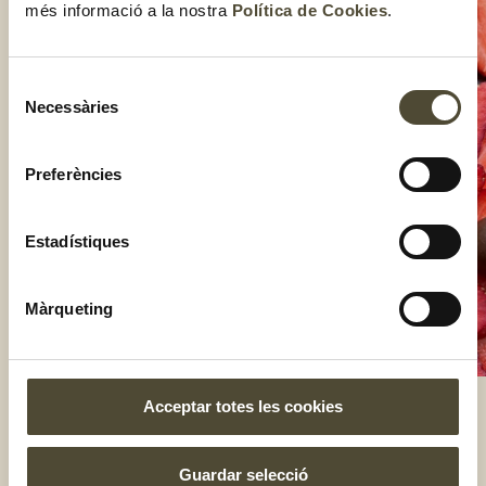
més informació a la nostra
Política de Cookies
.
Selecció
Necessàries
de
consentiment
Preferències
Estadístiques
Màrqueting
Acceptar totes les cookies
El gust és nostre
Guardar selecció