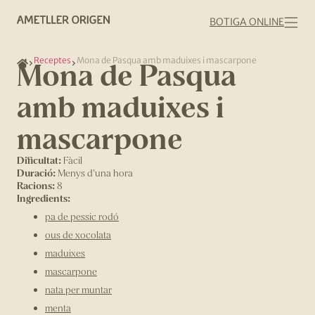
BOTIGA ONLINE
Receptes
Mona de Pasqua amb maduixes i mascarpone
Mona de Pasqua
amb maduixes i
mascarpone
Dificultat:
Fàcil
Duració:
Menys d'una hora
Racions:
8
Ingredients:
pa de pessic rodó
ous de xocolata
maduixes
mascarpone
nata per muntar
menta