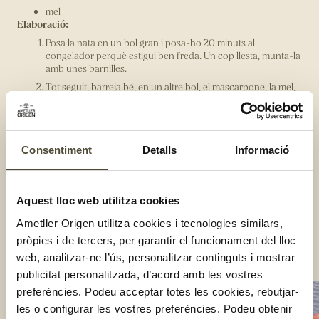
mel
Elaboració:
Posa la nata en un bol gran i posa-ho 20 minuts al
congelador perquè estigui ben freda. Un cop llesta, munta-la
amb unes barnilles.
Tot seguit, barreja bé, en un altre bol, el mascarpone, la mel,
la ratlladura de llimona i la menta picada ben petita.
A continuació, afegeix una cullerada de nata muntada dins la
barreja de mascarpone i incorpora-la amb cura. Ves afegint
la nata de mica en mica fina a acabar-la. Un cop llest, reserva
Consentiment
Detalls
Informació
la nata en fred.
Per altra banda, obre el pa de pessic per a la meitat i posa 3/4
de la crema de mascarpone ben escampada. Tanca el pa de
Aquest lloc web utilitza cookies
pessic i afegeix la resta per sobre.
Per acabar, neteja i talla les maduixes a làmines i col·loca-les
Ametller Origen utilitza cookies i tecnologies similars,
sobre la base de pastís. Afegeix uns ous de pasqua per
pròpies i de tercers, per garantir el funcionament del lloc
decorar.
web, analitzar-ne l’ús, personalitzar continguts i mostrar
Compartir:
publicitat personalitzada, d’acord amb les vostres
preferències. Podeu acceptar totes les cookies, rebutjar-
les o configurar les vostres preferències. Podeu obtenir