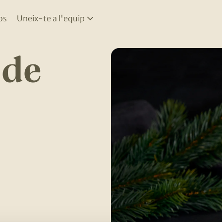
os
Uneix-te a l'equip
 de