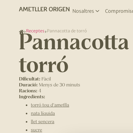
Nosaltres
Compromis
Pannacotta
Receptes
Pannacotta de torró
torró
Dificultat:
Fàcil
Duració:
Menys de 30 minuts
Racions:
4
Ingredients:
torró tou d'ametlla
nata líquida
llet sencera
sucre