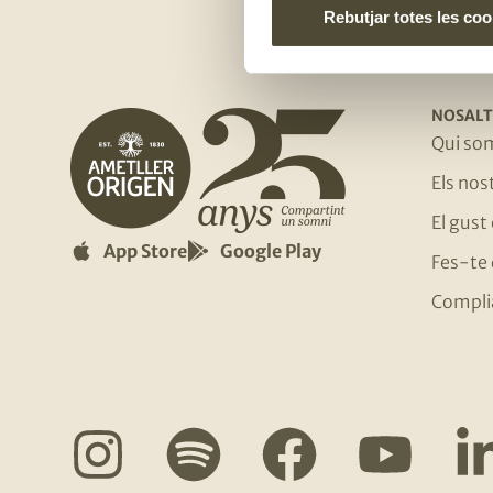
Rebutjar totes les coo
NOSALT
Qui so
Els no
El gust
App Store
Google Play
Fes-te 
Compli