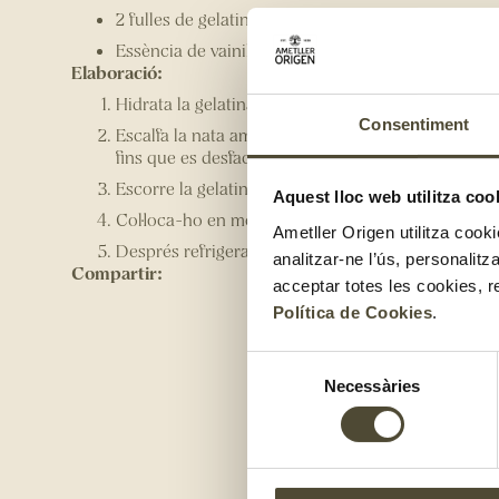
2 fulles de gelatina
Essència de vainilla (opcional)
Elaboració:
Hidrata la gelatina en aigua freda uns 5 minuts.
Consentiment
Escalfa la nata amb la let, el sucre i la vainilla, in
fins que es desfaci completament.
Escorre la gelatina i afegeix-la, barreja bé.
Aquest lloc web utilitza coo
Col·loca-ho en motlles i deixa refredar a tempera
Ametller Origen utilitza cooki
Després refrigera durant almenys 4 hores a la nev
analitzar-ne l’ús, personalit
Compartir:
acceptar totes les cookies, r
Política de Cookies
.
Selecció
Necessàries
de
consentiment