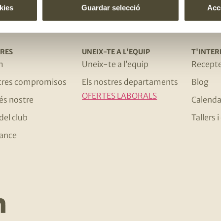
kies
Guardar selecció
Acce
RES
UNEIX-TE A L'EQUIP
T'INTER
m
Uneix-te a l’equip
Recept
stres compromisos
Els nostres departaments
Blog
OFERTES LABORALS
 és nostre
Calenda
del club
Tallers
ance