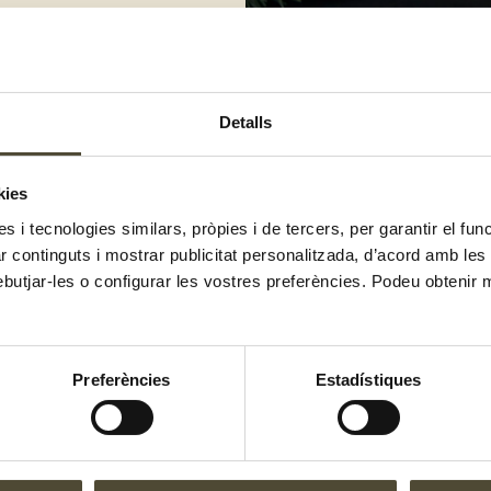
Detalls
corpora el torró triturat i remena
kies
tura ambient.
es i tecnologies similars, pròpies i de tercers, per garantir el fu
era.
zar continguts i mostrar publicitat personalitzada, d’acord amb le
ebutjar-les o configurar les vostres preferències. Podeu obtenir 
Preferències
Estadístiques
El gust és nostr