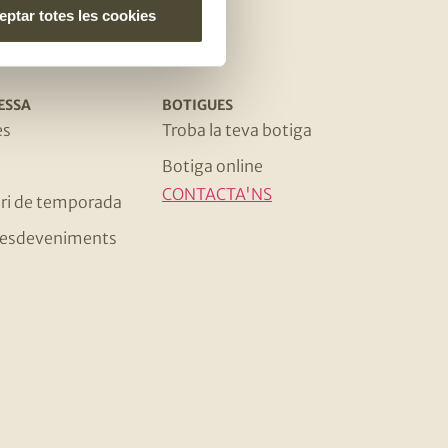
ptar totes les cookies
ESSA
BOTIGUES
es
Troba la teva botiga
Botiga online
CONTACTA'NS
ri de temporada
 i esdeveniments