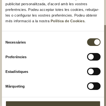
melmelada i decora el pastís estenent una capa.
publicitat personalitzada, d’acord amb les vostres
Acaba de decorar el pastís amb fruits vermells al gust i pètals
preferències. Podeu acceptar totes les cookies, rebutjar-
de roses.
les o configurar les vostres preferències. Podeu obtenir
Compartir:
més informació a la nostra
Política de Cookies
.
Selecció
Necessàries
de
consentiment
Preferències
Estadístiques
Màrqueting