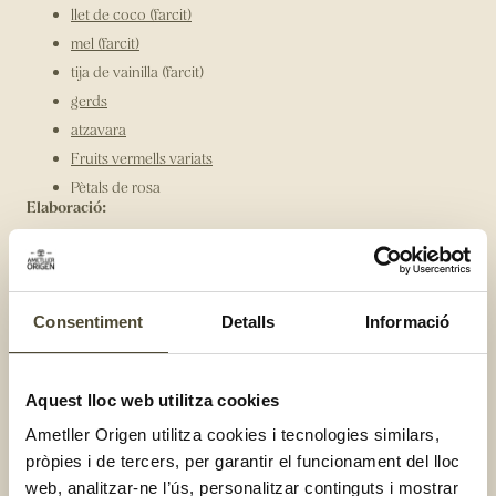
llet de coco (farcit)
mel (farcit)
tija de vainilla (farcit)
gerds
atzavara
Fruits vermells variats
Pètals de rosa
Elaboració:
Hidrata els anacards crus un mínim de 5 hores.
Per formar la base del pastís, tritura les nous juntament amb
el dàtil fins a obtenir una massa compacta i estén-la en un
motlle.
Consentiment
Detalls
Informació
Tritura tots els ingredients del farcit fins a obtenir una crema.
La consistència ha de quedar fina però tan espessa com sigui
possible.
Aquest lloc web utilitza cookies
Aboca la crema al motlle.
Introdueix el motlle al congelador mínim 8 hores.
Ametller Origen utilitza cookies i tecnologies similars,
Treu el pastís del congelador 1-2 hores abans de servir.
pròpies i de tercers, per garantir el funcionament del lloc
web, analitzar-ne l’ús, personalitzar continguts i mostrar
Tritura els gerds i el xarop d'atzavara per obtenir una