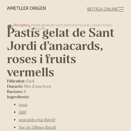
BOTIGA ONLINE
Receptes
Pastís gelat de Sant Jordi d’anacards, roses i fruits
Pastís gelat de Sant
vermells
Jordi d’anacards,
roses i fruits
vermells
Dificultat:
Fàcil
Duració:
Més d'una hora
Racions:
8
Ingredients:
nous
dàtil
anacards crus (farcit)
Suc de 3 llimes (farcit)