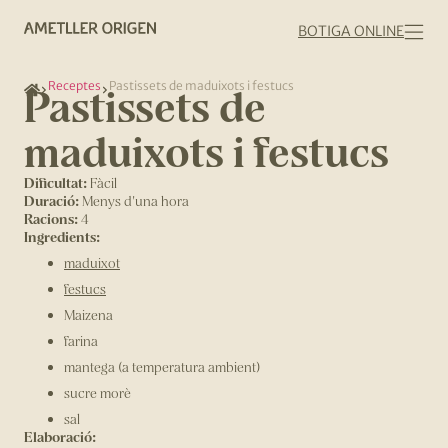
BOTIGA ONLINE
Receptes
Pastissets de maduixots i festucs
Pastissets de
maduixots i festucs
Dificultat:
Fàcil
Duració:
Menys d'una hora
Racions:
4
Ingredients:
maduixot
festucs
Maizena
farina
mantega (a temperatura ambient)
sucre morè
sal
Elaboració: