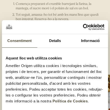
Comença preparant el crumble barrejant la farina, la
mantega, el sucre morè i el polsim de sal en un bol.
Tot seguit, amassa-ho tot bé amb les mans fins que quedi
ben integrat. Reserva-ho a la nevera.
A continuació, pela i talla les maduixes a daus en un altre bol
i afegeix-li una cullerada de maizena. Afegeix, també, els
festucs i remena-ho bé.
Un cop llestes, agafa motlles individuals i posa una base del
Consentiment
Detalls
Informació
crumble ben premsada.
Posa una capa de maduixes sobre la base de crumble i acaba
els pastissets posant una mica més de crumble per sobre.
Aquest lloc web utilitza cookies
Cuina-ho al forn a 170 graus durant 25 minuts.
Ametller Origen utilitza cookies i tecnologies similars,
Compartir:
pròpies i de tercers, per garantir el funcionament del lloc
web, analitzar-ne l’ús, personalitzar continguts i mostrar
publicitat personalitzada, d’acord amb les vostres
preferències. Podeu acceptar totes les cookies, rebutjar-
les o configurar les vostres preferències. Podeu obtenir
més informació a la nostra
Política de Cookies
.