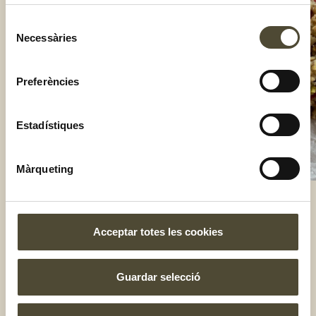
Selecció
Necessàries
de
consentiment
Preferències
Estadístiques
Màrqueting
Acceptar totes les cookies
El gust és nostre
Guardar selecció