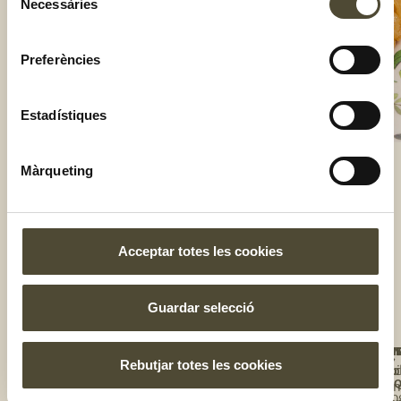
Necessàries
de
consentiment
Preferències
Estadístiques
Màrqueting
El gust és nostre
Acceptar totes les cookies
Guardar selecció
NOS
UNE
T'I
BOT
TE
Rebutjar totes les cookies
Qui
Rec
Tro
A
L'E
so
la
Blo