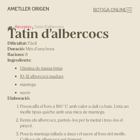
BOTIGA ONLINE
Receptes
Tatin d’albercocs
Tatin d’albercocs
Dificultat:
Fàcil
Duració:
Més d'una hora
Racions:
8
Ingredients:
1 làmina de massa brisa
10-12 albercocs madurs
mantega
sucre
Elaboració:
Preescalfa el forn a 180 °C amb calor a dalt i a baix. Unta un
motlle tipus quiche amb una mica de mantega.
Renta els albercocs, parteix-los per la meitat i treu-los el
pinyol.
Posa la mantega tallada a daus i el sucre al fons del motlle.
Col·loca els albercocs pel damunt.