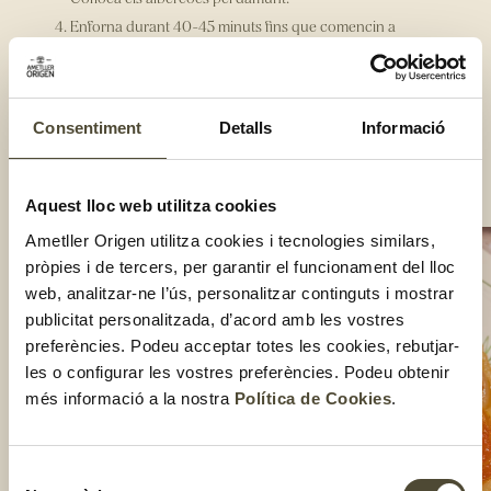
Enforna durant 40-45 minuts fins que comencin a
caramel·litzar, vigilant que no es cremin.
Retira del forn i cobreix amb la massa brisa. Encaixa bé les
vores i fes un petit tall al centre perquè no s’infli.
Torna a enfornar uns 20 minuts més, fins que la massa sigui
Consentiment
Detalls
Informació
daurada i cruixent.
motlle sobre un plat gran.
Compartir:
Aquest lloc web utilitza cookies
Ametller Origen utilitza cookies i tecnologies similars,
pròpies i de tercers, per garantir el funcionament del lloc
web, analitzar-ne l’ús, personalitzar continguts i mostrar
publicitat personalitzada, d’acord amb les vostres
preferències. Podeu acceptar totes les cookies, rebutjar-
les o configurar les vostres preferències. Podeu obtenir
més informació a la nostra
Política de Cookies
.
Selecció