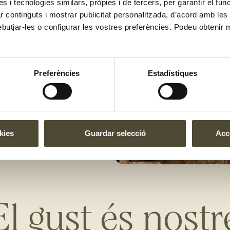
es i tecnologies similars, pròpies i de tercers, per garantir el fu
zar continguts i mostrar publicitat personalitzada, d’acord amb le
en picats. Quan estigui tot ben
ebutjar-les o configurar les vostres preferències. Podeu obtenir 
integrat, afegeix els pinyons fins
spinacs i cuina-ho fins que els
 verdures i aixafa-ho tot una mica
Preferències
Estadístiques
rina i, quan tinguis una massa
. Posa-hi la sal, el pebre i la
e. Per acabar, enforna'ls 5 min a
kies
Guardar selecció
Acce
El gust és nostr