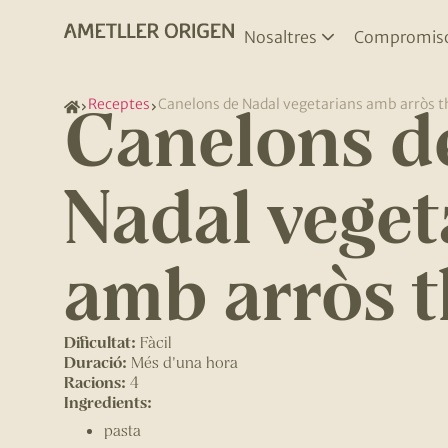
Nosaltres
Compromis
Canelons d
Receptes
Canelons de Nadal vegetarians amb arròs t
Nadal veget
amb arròs t
Dificultat:
Fàcil
Duració:
Més d'una hora
Racions:
4
Ingredients:
pasta