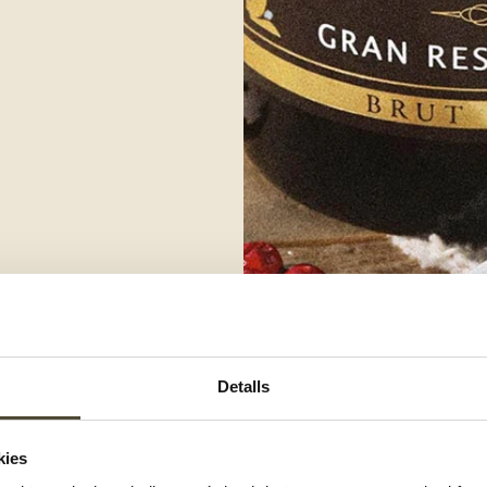
Detalls
 afegeix les fulles de pasta. Bull-
kies
en aigua ben freda, a poder ser