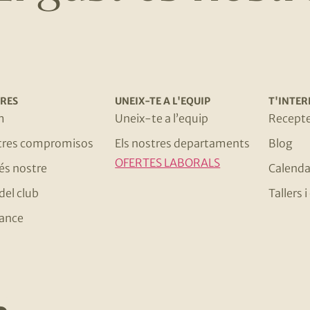
RES
UNEIX-TE A L'EQUIP
T'INTER
m
Uneix-te a l’equip
Recept
stres compromisos
Els nostres departaments
Blog
OFERTES LABORALS
 és nostre
Calenda
del club
Tallers
ance