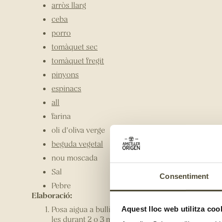
arròs llarg
ceba
porro
tomàquet sec
tomàquet fregit
pinyons
espinacs
all
farina
oli d'oliva verge
beguda vegetal
nou moscada
Sal
Consentiment
Pebre
Elaboració:
Posa aigua a bullir amb sal i, quan arrenqui el bull,
Aquest lloc web utilitza coo
les durant 2 o 3 min i, a continuació, refreda-les 