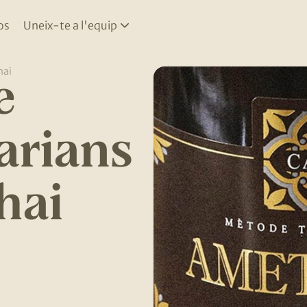
os
Uneix-te a l'equip
e
hai
arians
hai