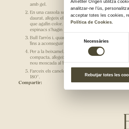
Ametller Origen utilitza cooki
amb gel.
analitzar-ne l’ús, personalit
En una cassola sofregeix l’all, la ceba i el porro b
acceptar totes les cookies, r
daurat, afegeix el tomàquet sec i, quan estigui ben 
Política de Cookies
.
que agafin color. Afegeix el tomàquet fregit i els e
espinacs s'hagin reduït gairebé a la meitat.
Selecció
Bull l’arròs i, quan estigui cuinat, afegeix-lo a les
Necessàries
de
fins a aconseguir un farcit homogeni.
consentiment
Per a la beixamel, posa en una cassola l’oli i la fa
compacta, afegeix de mica en mica la beguda vegetal
nou moscada al final.
Farceix els canelons i posa-hi la beixamel per sobr
Rebutjar totes les coo
180°.
Compartir: