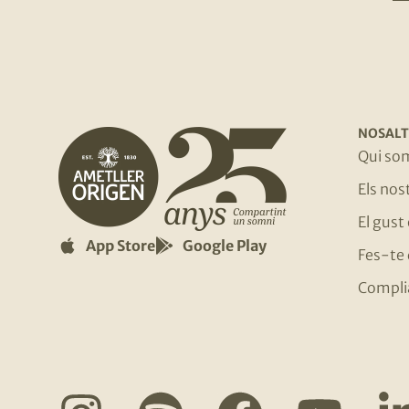
NOSALT
Qui so
Els no
El gust
App Store
Google Play
Fes-te 
Compli