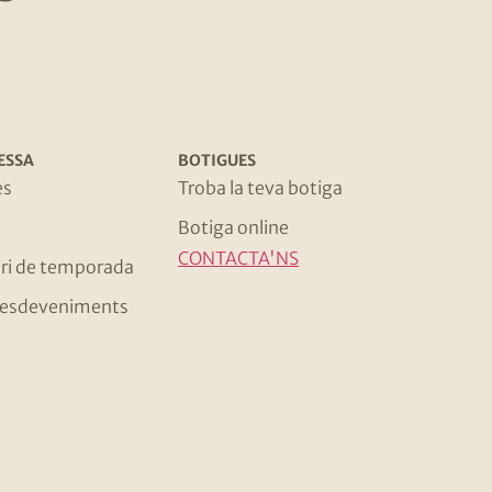
ESSA
BOTIGUES
es
Troba la teva botiga
Botiga online
CONTACTA'NS
ri de temporada
 i esdeveniments