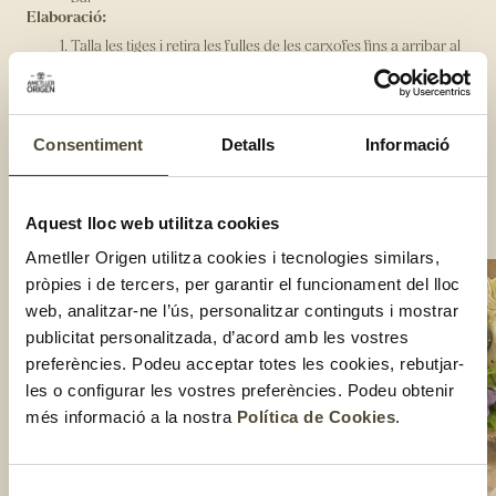
Elaboració:
Talla les tiges i retira les fulles de les carxofes fins a arribar al
cor. Un cop pelades, talla-les a vuitens o a quarts en funció
de la mida.
Pela la pela de la taronja, la llimona i l'aranja.
Introdueix les carxofes en una olla i condimente-les afegint-
Consentiment
Detalls
Informació
hi les peles dels cítrics, el romaní i el pebre en gra. Cobreix-
ho tot amb oli d’oliva verge extra i cou-ho a foc lent durant
25 minuts sense superar una temperatura de 80°C.
Compartir:
Aquest lloc web utilitza cookies
Ametller Origen utilitza cookies i tecnologies similars,
pròpies i de tercers, per garantir el funcionament del lloc
web, analitzar-ne l’ús, personalitzar continguts i mostrar
publicitat personalitzada, d’acord amb les vostres
preferències. Podeu acceptar totes les cookies, rebutjar-
les o configurar les vostres preferències. Podeu obtenir
més informació a la nostra
Política de Cookies
.
Selecció