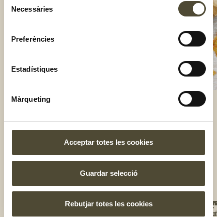
Necessàries
de
consentiment
Preferències
Estadístiques
Màrqueting
El gust és nostre
Acceptar totes les cookies
Guardar selecció
Rebutjar totes les cookies
NOS
UNE
T'I
BOT
TE
Qui
Rec
Tro
A