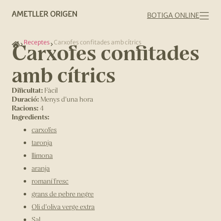
BOTIGA ONLINE
Receptes
Carxofes confitades amb cítrics
Carxofes confitades
amb cítrics
Dificultat:
Fàcil
Duració:
Menys d'una hora
Racions:
4
Ingredients:
carxofes
taronja
llimona
aranja
romaní fresc
grans de pebre negre
Oli d'oliva verge extra
Sal