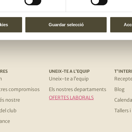
El gust és nostr
kies
Guardar selecció
Acce
RES
UNEIX-TE A L'EQUIP
T'INTER
m
Uneix-te a l’equip
Recept
stres compromisos
Els nostres departaments
Blog
OFERTES LABORALS
 és nostre
Calenda
del club
Tallers
ance