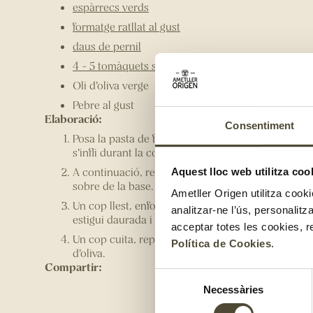
espàrrecs verds
formatge ratllat al gust
daus de pernil
4 - 5 tomàquets secs en oli d’oliva
Oli d’oliva verge
Pebre al gust
Elaboració:
Consentiment
Posa la pasta de full en una safata amb paper de f
s’infli durant la cocció.
A continuació, reparteix el formatge ratllat, els esp
Aquest lloc web utilitza coo
sobre de la base.
Ametller Origen utilitza cooki
Un cop llest, enforna-ho a 200 graus uns 20-25 min
analitzar-ne l’ús, personalit
estigui daurada i cruixent.
acceptar totes les cookies, r
Un cop cuita, reparteix talla i reparteix el tomàque
Política de Cookies
.
d’oliva.
Compartir:
Selecció
Necessàries
de
consentiment