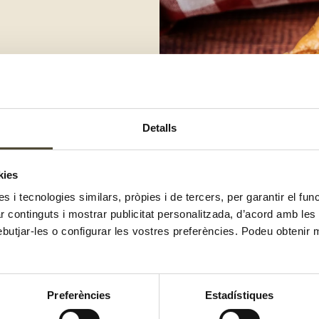
Detalls
orn i punxa-la per evitar que
àrrecs tallats i els daus de pernil
kies
es i tecnologies similars, pròpies i de tercers, per garantir el fu
uts o fins que la pasta de full
zar continguts i mostrar publicitat personalitzada, d’acord amb le
ebutjar-les o configurar les vostres preferències. Podeu obtenir 
t sec i posa-hi un raig d’oli
Preferències
Estadístiques