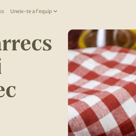
os
Uneix-te a l'equip
rrecs
i
ec