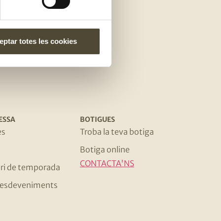
e
ptar totes les cookies
ESSA
BOTIGUES
es
Troba la teva botiga
Botiga online
CONTACTA'NS
ri de temporada
 i esdeveniments