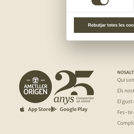
Rebutjar totes les coo
NOSALT
Qui so
Els no
El gust
App Store
Google Play
Fes-te 
Compli