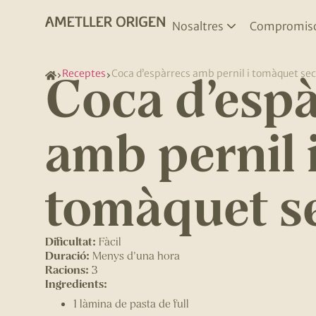
Nosaltres
Compromis
Coca d’espà
Receptes
Coca d’espàrrecs amb pernil i tomàquet sec
amb pernil 
tomàquet s
Dificultat:
Fàcil
Duració:
Menys d'una hora
Racions:
3
Ingredients:
1 làmina de pasta de full