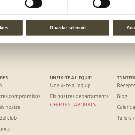
El gust és nostr
kies
Guardar selecció
Acce
RES
UNEIX-TE A L'EQUIP
T'INTER
m
Uneix-te a l’equip
Recept
stres compromisos
Els nostres departaments
Blog
OFERTES LABORALS
 és nostre
Calenda
del club
Tallers
ance