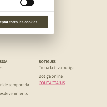
e
ptar totes les cookies
ESSA
BOTIGUES
es
Troba la teva botiga
Botiga online
CONTACTA'NS
ri de temporada
 i esdeveniments