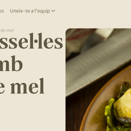
os
Uneix-te a l'equip
sel·les
 de mel
amb
e mel