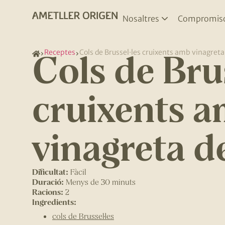
Nosaltres
Compromis
Cols de Brus
Receptes
Cols de Brussel·les cruixents amb vinagreta
cruixents 
vinagreta d
Dificultat:
Fàcil
Duració:
Menys de 30 minuts
Racions:
2
Ingredients:
cols de Brussel·les