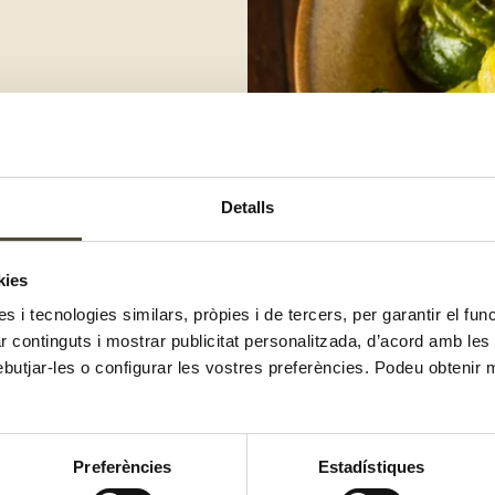
Detalls
russel·les, retalla la part seca del
cassó i cuinant-ho fins que es
kies
es i tecnologies similars, pròpies i de tercers, per garantir el fu
 mica de salsa per a després.
zar continguts i mostrar publicitat personalitzada, d’acord amb le
ebutjar-les o configurar les vostres preferències. Podeu obtenir 
 fresc i una mica de la salsa.
Preferències
Estadístiques