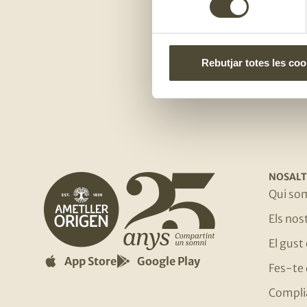
consentiment
Rebutjar totes les coo
NOSALT
Qui so
Els no
El gust
App Store
Google Play
Fes-te 
Compli