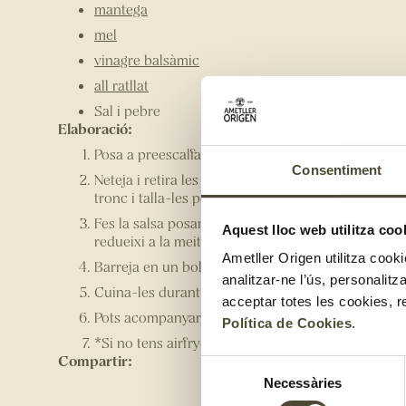
mantega
mel
vinagre balsàmic
all ratllat
Sal i pebre
Elaboració:
Posa a preescalfar l’airfryer a 180 graus.
Consentiment
Neteja i retira les fulles més lletges de les cols de B
tronc i talla-les per la meitat.
Fes la salsa posant tots els ingredients dins d’un 
Aquest lloc web utilitza coo
redueixi a la meitat.
Ametller Origen utilitza cooki
Barreja en un bol les cols i la salsa. Reserva’t una
analitzar-ne l’ús, personalit
Cuina-les durant 10 - 15 minuts.
acceptar totes les cookies, r
Pots acompanyar-les amb una torrada amb formatge
Política de Cookies
.
*Si no tens airfryer, fes-les al forn!
Compartir:
Selecció
Necessàries
de