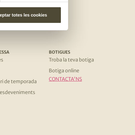
e
ptar totes les cookies
ESSA
BOTIGUES
es
Troba la teva botiga
Botiga online
CONTACTA'NS
ri de temporada
 i esdeveniments