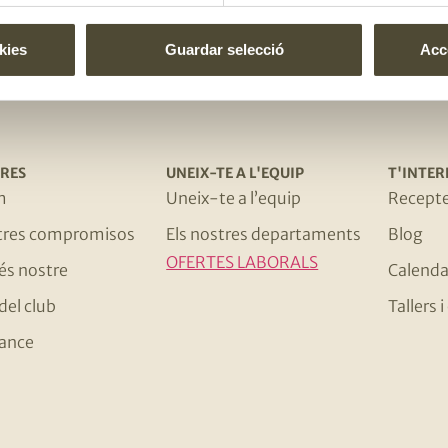
El gust és nostr
kies
Guardar selecció
Acce
RES
UNEIX-TE A L'EQUIP
T'INTER
m
Uneix-te a l’equip
Recept
stres compromisos
Els nostres departaments
Blog
OFERTES LABORALS
 és nostre
Calenda
del club
Tallers
ance