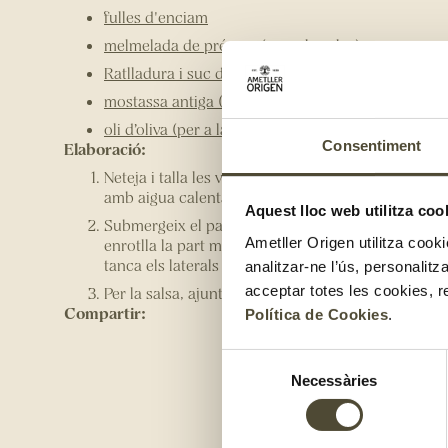
fulles d'enciam
melmelada de préssec (per a la salsa)
Ratlladura i suc d’una llimona (per a la salsa)
mostassa antiga (per a la salsa)
oli d’oliva (per a la salsa)
Consentiment
Elaboració:
Neteja i talla les verdures i les nectarines a tires f
amb aigua calenta, però que no cremi.
Aquest lloc web utilitza coo
Submergeix el paper d’arròs uns segons i estira’l 
Ametller Origen utilitza cooki
enrotlla la part més propera a tu fent que quedin 
tanca els laterals i finalment enrotlla l’extrem que
analitzar-ne l’ús, personalit
acceptar totes les cookies, r
Per la salsa, ajunta tots els ingredients i tritura-ho 
Compartir:
Política de Cookies
.
Selecció
Necessàries
de
consentiment