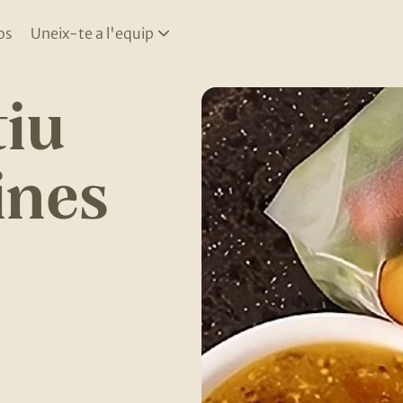
os
Uneix-te a l'equip
tiu
ines