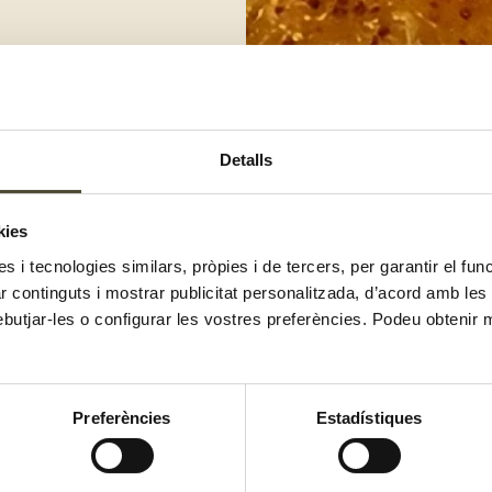
Detalls
ines, i prepara un bol o safata
kies
a una superfície plana. Després
es i tecnologies similars, pròpies i de tercers, per garantir el fu
les verdures entre paper i paper,
 et queda.
zar continguts i mostrar publicitat personalitzada, d’acord amb le
ebutjar-les o configurar les vostres preferències. Podeu obtenir 
tot.
Preferències
Estadístiques