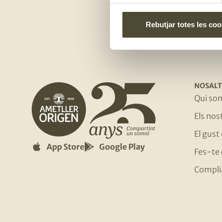
Rebutjar totes les coo
NOSALT
Qui so
Els no
El gust
App Store
Google Play
Fes-te 
Compli