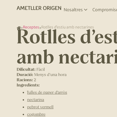
Nosaltres
Compromis
Rotlles d’es
Receptes
Rotlles d’estiu amb nectarines
amb nectar
Dificultat:
Fàcil
Duració:
Menys d'una hora
Racions:
2
Ingredients:
fulles de paper d’arròs
nectarina
pebrot vermell
cogombre