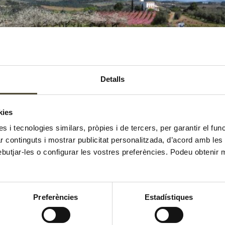
Detalls
kies
es i tecnologies similars, pròpies i de tercers, per garantir el fu
zar continguts i mostrar publicitat personalitzada, d’acord amb le
roparc Ametller Origen com a Projecte Estratègic per la seva
ebutjar-les o configurar les vostres preferències. Podeu obtenir 
inó també un referent d’innovació i sostenibilitat a Catalun
de 258 hectàrees que […]
Preferències
Estadístiques