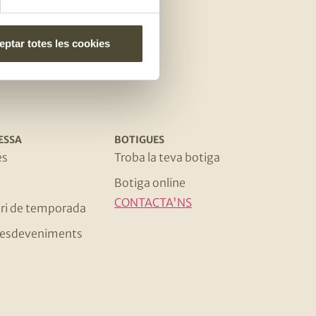
e
ptar totes les cookies
ESSA
BOTIGUES
es
Troba la teva botiga
Botiga online
CONTACTA'NS
ri de temporada
 i esdeveniments