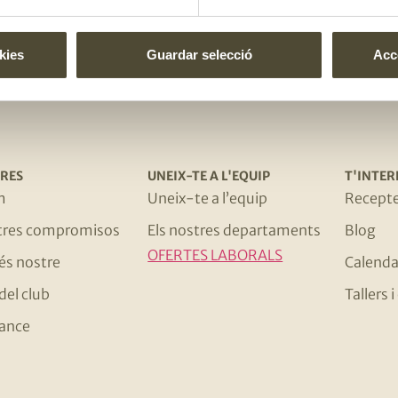
El gust és nostr
kies
Guardar selecció
Acce
RES
UNEIX-TE A L'EQUIP
T'INTER
m
Uneix-te a l’equip
Recept
stres compromisos
Els nostres departaments
Blog
OFERTES LABORALS
 és nostre
Calenda
del club
Tallers
ance