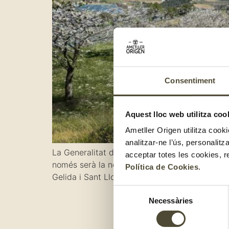
Consentiment
Aquest lloc web utilitza coo
Ametller Origen utilitza cooki
analitzar-ne l’ús, personalit
La Generalitat de Catalunya ha reconegut l’Ag
acceptar totes les cookies, r
només serà la nostra futura seu corporativa, s
Política de Cookies
.
Gelida i Sant Llorenç d’Hortons, en un espai 
Selecció
Necessàries
de
consentiment