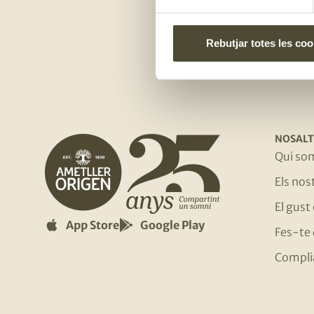
Rebutjar totes les coo
NOSALT
Qui so
Els no
El gust
App Store
Google Play
Fes-te 
Compli