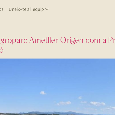
os
Uneix-te a l'equip
Agroparc Ametller Origen com a Pro
ió