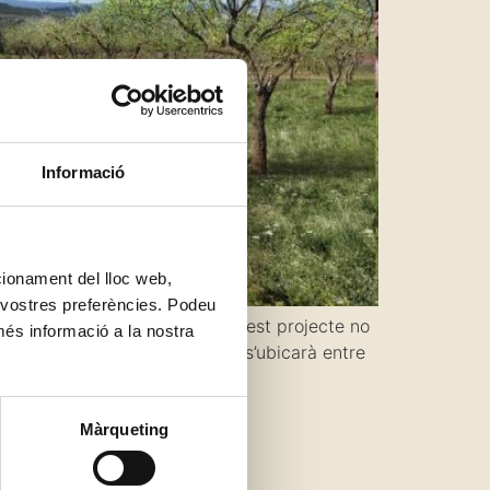
Informació
ncionament del lloc web,
s vostres preferències. Podeu
 singularitat i innovació. Aquest projecte no
més informació a la nostra
ya. L’Agroparc Ametller Origen s’ubicarà entre
Màrqueting