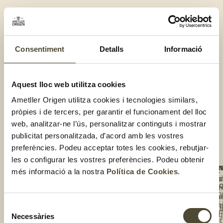
BOTIGA ONLINE
Etiqueta:
guisantes
Consentiment
Detalls
Informació
Aquest lloc web utilitza cookies
El gust és nostre
Ametller Origen utilitza cookies i tecnologies similars,
pròpies i de tercers, per garantir el funcionament del lloc
web, analitzar-ne l’ús, personalitzar continguts i mostrar
publicitat personalitzada, d’acord amb les vostres
preferències. Podeu acceptar totes les cookies, rebutjar-
les o configurar les vostres preferències. Podeu obtenir
NOS
UNE
T'I
BOT
més informació a la nostra
Política de Cookies
.
TE
Qui
Rec
Tro
A
L'E
so
la
Blo
Une
tev
Els
te 
bot
Selecció
Cal
co
l’e
Necessàries
de
de
Bot