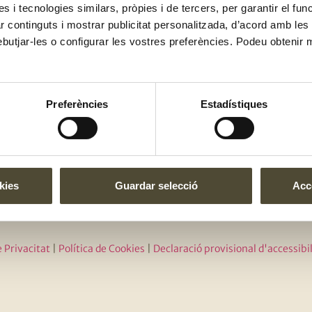
es i tecnologies similars, pròpies i de tercers, per garantir el fu
stres compromisos
Els nostres departaments
Blog
zar continguts i mostrar publicitat personalitzada, d’acord amb le
OFERTES LABORALS
 és nostre
Calenda
ebutjar-les o configurar les vostres preferències. Podeu obtenir 
del club
Tallers
ance
Preferències
Estadístiques
kies
Guardar selecció
Acce
e Privacitat
|
Política de Cookies
|
Declaració provisional d'accessibil