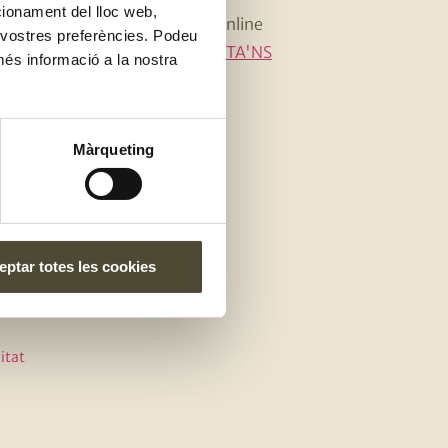
ncionament del lloc web,
Botiga online
s vostres preferències. Podeu
CONTACTA'NS
ri de temporada
més informació a la nostra
 i esdeveniments
Màrqueting
ptar totes les cookies
itat