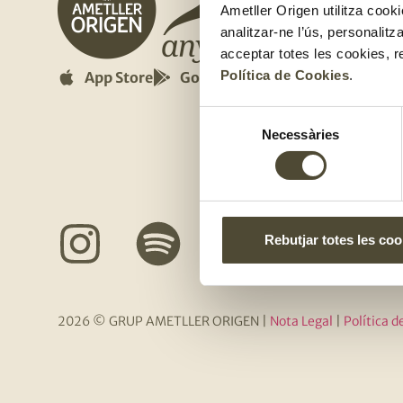
Ametller Origen utilitza cooki
Els no
analitzar-ne l’ús, personalit
El gust
acceptar totes les cookies, r
Política de Cookies
.
App Store
Google Play
Fes-te 
Selecció
Compli
Necessàries
de
consentiment
Rebutjar totes les coo
2026 © GRUP AMETLLER ORIGEN
|
Nota Legal
|
Política d