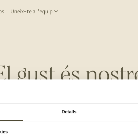
os
Uneix-te a l'equip
El gust és nostr
Detalls
RES
UNEIX-TE A L'EQUIP
T'INTER
kies
m
Uneix-te a l’equip
Recept