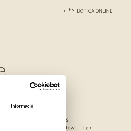
ES
BOTIGA ONLINE
e
Informació
ESSA
BOTIGUES
es
Troba la teva botiga