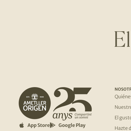
E
NOSOT
Quiéne
Nuestr
El gust
App Store
Google Play
Hazte d