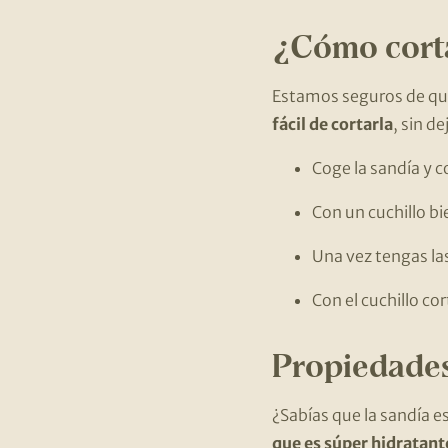
¿Cómo corta
Estamos seguros de qu
fácil de cortarla
, sin d
Coge la sandía y c
Con un cuchillo bi
Una vez tengas las
Con el cuchillo co
Propiedades
¿Sabías que la sandía 
que es súper hidratante