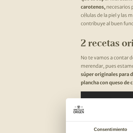
carotenos,
necesarios p
células de la piel y la
contribuye al buen fun
2 recetas or
No te vamos a contar d
merendar, pues estamo
súper originales para d
plancha con queso de c
Consentimiento