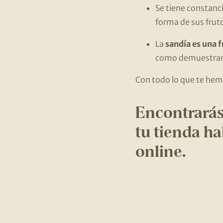
Se tiene constanc
forma de sus frutos
La
sandía es una f
como demuestran lo
Con todo lo que te hem
Encontrará
tu tienda ha
online.