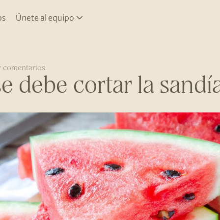
os
Únete al equipo
 comentarios
 debe cortar la sandí