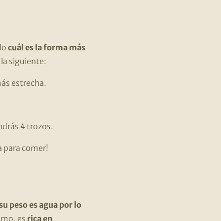
do
cuál es la forma más
 la siguiente:
más estrecha.
ndrás 4 trozos.
ta para comer!
u peso es agua por lo
smo, es
rica en