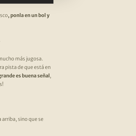
esco
, ponla en un bol y
?
 mucho más jugosa.
tra pista de que está en
grande es buena señal
,
s!
a arriba, sino que se