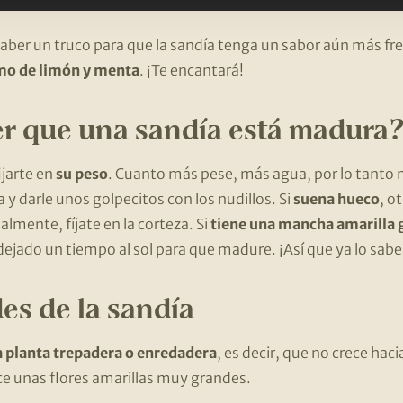
saber un truco para que la sandía tenga un sabor aún más fr
mo de limón y menta
. ¡Te encantará!
r que una sandía está madura
ijarte en
su peso
. Cuanto más pese, más agua, por lo tanto
a y darle unos golpecitos con los nudillos. Si
suena hueco
, o
mente, fíjate en la corteza. Si
tiene una mancha amarilla 
 dejado un tiempo al sol para que madure. ¡Así que ya lo sabe
es de la sandía
a planta trepadera o enredadera
, es decir, que no crece haci
e unas flores amarillas muy grandes.