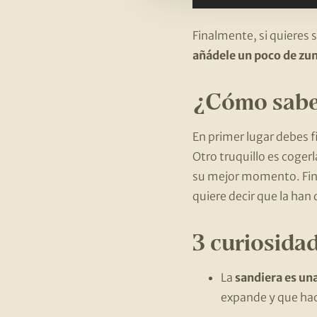
Finalmente, si quieres 
añádele un poco de zu
¿Cómo sabe
En primer lugar debes f
Otro truquillo es cogerl
su mejor momento. Final
quiere decir que la han
3 curiosidad
La
sandiera es un
expande y que hac