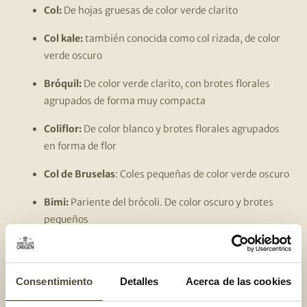
Col:
De hojas gruesas de color verde clarito
Col kale:
también conocida como col rizada, de color
verde oscuro
Bróquil:
De color verde clarito, con brotes florales
agrupados de forma muy compacta
Coliflor:
De color blanco y brotes florales agrupados
en forma de flor
Col de Bruselas
: Coles pequeñas de color verde oscuro
Bimi:
Pariente del brócoli. De color oscuro y brotes
pequeños
Romanesco
: Un híbrido entre el brócoli y el bróquil,
de color verde brillante y forma de espiral
Consentimiento
Detalles
Acerca de las cookies
Col lombarda:
De aspecto parecido a la col, pero de