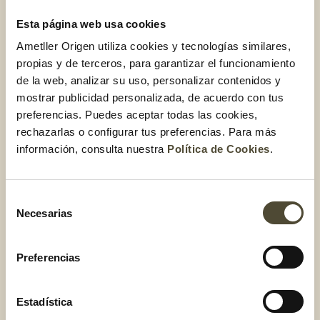
color lila
Esta página web usa cookies
¿Sabías que los rábanos, los nabos y la rúcula también
Ametller Origen utiliza cookies y tecnologías similares,
forman parte de la familia de las crucíferas?
propias y de terceros, para garantizar el funcionamiento
de la web, analizar su uso, personalizar contenidos y
¿Cómo comer las
mostrar publicidad personalizada, de acuerdo con tus
preferencias. Puedes aceptar todas las cookies,
crucíferas?
rechazarlas o configurar tus preferencias. Para más
información, consulta nuestra
Política de Cookies
.
Estas verduras son ideales para comer hervidas, salteadas,
al vapor, al horno o en forma de crema
. Pero también
puedes innovar con esta receta que te propone Cintet:
¡pan
Selección
de brócoli!
Necesarias
de
consentimiento
Si quieres
saber por qué son tan saludables las crucíferas y
Preferencias
el papel que juegan en la prevención de determinadas
enfermedades como algunos tipos de cáncer
, ¡no te
pierdas
este post
!
Estadística