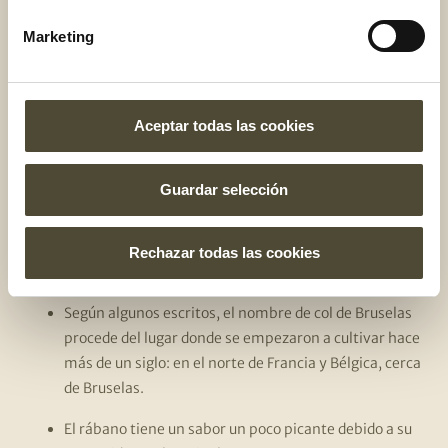
5 curiosidades de este
Marketing
grupo de verduras
Las coles ya se cultivaban en la antigüedad por los
Aceptar todas las cookies
Egipcios, 2.500 años a.C.
El nombre de brócoli o bróquil proviene del italiano
Guardar selección
‘brocco’ que significa brote
Estas verduras son típicas de la temporada de
Rechazar todas las cookies
invierno
Según algunos escritos, el nombre de col de Bruselas
procede del lugar donde se empezaron a cultivar hace
más de un siglo: en el norte de Francia y Bélgica, cerca
de Bruselas.
El rábano tiene un sabor un poco picante debido a su