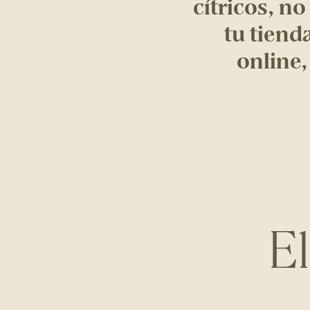
cítricos, no
tu tiend
online
E