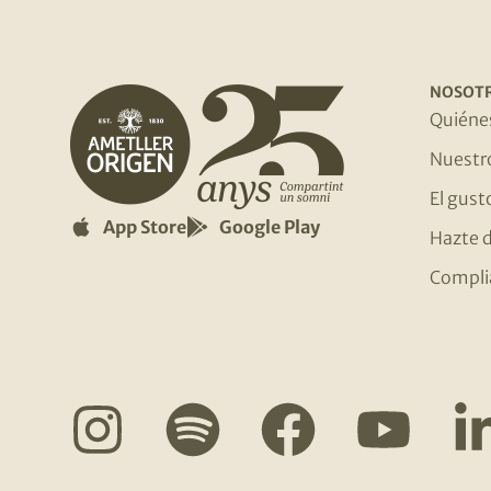
NOSOT
Quiéne
Nuestr
El gust
App Store
Google Play
Hazte d
Compli