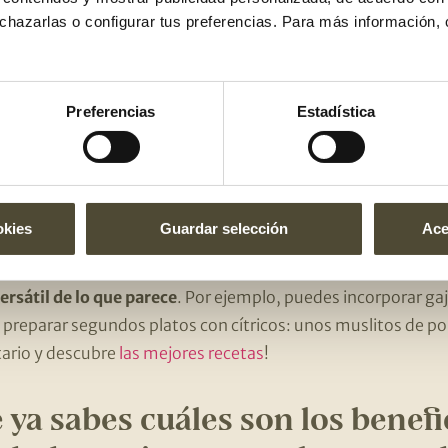
 cítricos son ácidos?
echazarlas o configurar tus preferencias. Para más información,
ué
contienen ácido cítrico y ácido málico
, unos ácidos que s
ecialmente, en la familia de los cítricos. Para que te hagas u
Preferencias
Estadística
 ácido cítrico que las mandarinas.
ginales para consumir naranjas
okies
Guardar selección
Ace
 es consumir los cítricos para desayunar, a media mañana o
rsátil de lo que parece
. Por ejemplo, puedes incorporar ga
 preparar segundos platos con cítricos: unos muslitos de pol
tario y descubre
las mejores recetas
!
ya sabes cuáles son los benefi