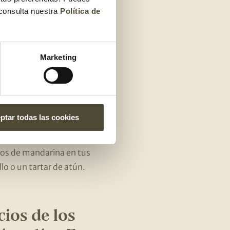
 consulta nuestra
Política de
e encuentran en la
na idea, los limones y
Marketing
 y
ptar todas las cookies
 de postre,
son un
jos de mandarina en tus
lo o un tartar de atún.
cios de los