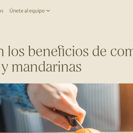
os
Únete al equipo
n los beneficios de co
 y mandarinas