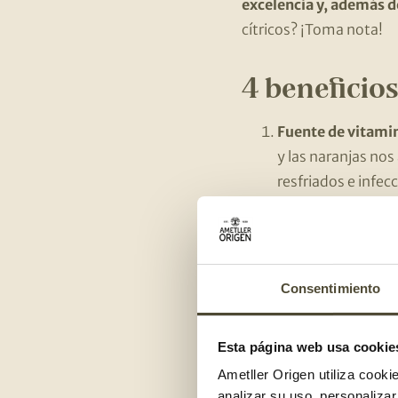
excelencia y, además d
cítricos? ¡Toma nota!
4 beneficios
Fuente de vitamin
y las naranjas nos
resfriados e infe
cantidad más elev
Betacarotenos:
es
responsables del c
Consentimiento
Fuente de flavon
Fibra:
ayuda a reg
Esta página web usa cookie
Ametller Origen utiliza cooki
analizar su uso, personaliza