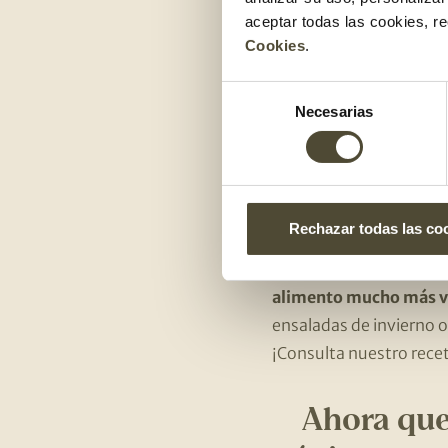
¿Por qué los
aceptar todas las cookies, r
Cookies
.
Pues bien, lo son porq
mayoría de frutas y, esp
Selección
Necesarias
las naranjas tienen más
de
consentimiento
Recetas ori
mandarinas
Rechazar todas las co
Aunque lo más habitual
alimento mucho más ve
ensaladas de invierno o
¡Consulta nuestro rece
Ahora que 