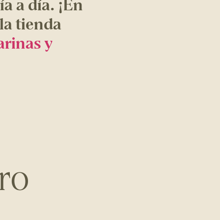
ía a día. ¡En
la tienda
rinas y
ro