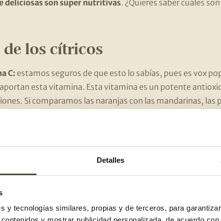
e deliciosas son súper nutritivas
. ¿Quieres saber cuáles son 
 de los cítricos
a C:
estamos seguros de que esto lo sabías, pues es vox po
 aportan esta vitamina. Esta vitamina es un potente antioxi
cciones. Si comparamos las naranjas con las mandarinas, las
ada de esta vitamina.
 un pigmento que se convierte en vitamina A. Los betacaro
olor naranja de las naranjas, mandarinas, zanahorias o cala
Detalles
oides
: un potente antioxidante.
ular tu tránsito intestinal y mantener una microbiota sana
s
es y tecnologías similares, propias y de terceros, para garantiza
r contenidos y mostrar publicidad personalizada, de acuerdo con