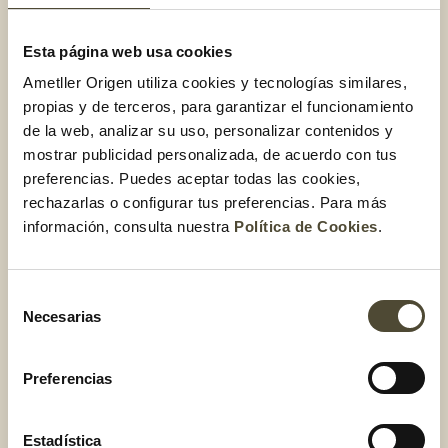
células jóvenes.
Esta página web usa cookies
Fuente de fibra:
Aproximadamente te aporta entre 6
y 7 g de fibra por cada 100 g. La fibra te ayuda a
Ametller Origen utiliza cookies y tecnologías similares,
regular tu tránsito intestinal y a
cuidar tu microbiota
.
propias y de terceros, para garantizar el funcionamiento
de la web, analizar su uso, personalizar contenidos y
mostrar publicidad personalizada, de acuerdo con tus
¿Engordan los frutos
preferencias. Puedes aceptar todas las cookies,
secos?
rechazarlas o configurar tus preferencias. Para más
información, consulta nuestra
Política de Cookies
.
Se trata de una pregunta muy habitual, pues a menudo,
los
frutos secos se consideran un alimento muy calórico, ya
Selección
que 100 g aportan entre 550-650 de kcal
. De todos
Necesarias
de
modos, si nos referimos a
la cantidad diaria recomendada
consentimiento
que son, aproximadamente, 35 g, hablamos de unas 160
Preferencias
kcal
, por lo tanto, en el contexto de una dieta saludable, los
frutos secos no engordan. Asimismo,
las grasas que tienen
estos alimentos son cardiosaludables
y contribuyen a un
Estadística