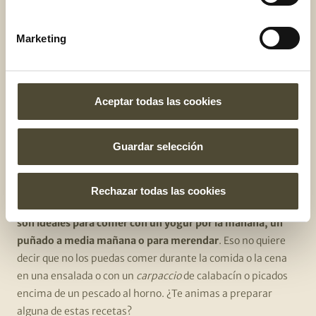
envejecimiento saludable.
Marketing
¿Cuál es la cantidad de frutos
secos que debes consumir?
Aceptar todas las cookies
Como te hemos indicado anteriormente,
se recomiendan
entre 3 y 7 raciones, de unos 35 g, de frutos secos a la
semana
y la mejor forma de consumirlos son crudos o
Guardar selección
ligeramente tostados, pero sin sal.
Cualquier hora del día es buena para comer este alimento
Rechazar todas las cookies
tan saludable, sin embargo, si nos tenemos que decantar
son ideales para comer con un yogur por la mañana, un
puñado a media mañana o para merendar
. Eso no quiere
decir que no los puedas comer durante la comida o la cena
en una ensalada o con un
carpaccio
de calabacín o picados
encima de un pescado al horno. ¿Te animas a preparar
alguna de estas recetas?