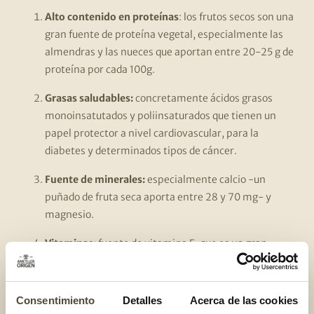
Alto contenido en proteínas
: los frutos secos son una
gran fuente de proteína vegetal, especialmente las
almendras y las nueces que aportan entre 20-25 g de
proteína por cada 100g.
Grasas saludables:
concretamente ácidos grasos
monoinsatutados y poliinsaturados que tienen un
papel protector a nivel cardiovascular, para la
diabetes y determinados tipos de cáncer.
Fuente de minerales:
especialmente calcio -un
puñado de fruta seca aporta entre 28 y 70 mg- y
magnesio.
Vitaminas:
fuente de vitamina E, que es un gran
antioxidante, y vitamina del grupo B como la vitamina
B9.
Consentimiento
Detalles
Acerca de las cookies
Rica en antioxidantes:
que ayudan a mantener tus