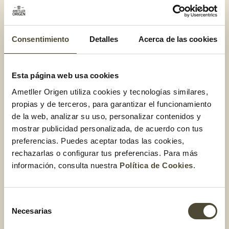
finales de mayo hasta finales de setiembre. Normalmente,
comenzamos con el melocotón amarillo o de viña.
Consentimiento
Detalles
Acerca de las cookies
Nuestros secretos a la hora
de cultivar
Esta página web usa cookies
Ametller Origen utiliza cookies y tecnologías similares,
Cuando los melocotones todavía están verdes,
los payeses
propias y de terceros, para garantizar el funcionamiento
hacen una primera poda de ramas para asegurar que
la luz
de la web, analizar su uso, personalizar contenidos y
solar llega a todos los frutos
. De esta manera,
mostrar publicidad personalizada, de acuerdo con tus
conseguimos
unos melocotones muy sabrosos, que
preferencias. Puedes aceptar todas las cookies,
concentran todos los azúcares y que son como una
rechazarlas o configurar tus preferencias. Para más
mermelada en la boca
. Priorizamos la calidad a la cantidad,
información, consulta nuestra
Política de Cookies
.
porque
para nosotros es primordial ofrecer un producto
con el máximo sabor
. Por otro lado,
nuestros payeses
supervisan diariamente el riego
, es decir,
estudian muy
Selección
bien la gestión más eficiente para regar el mínimo y solo
Necesarias
de
cuando es del todo necesario
.
consentimiento