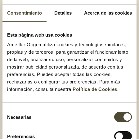
croquetas de carn d’olla
Consentimiento
Detalles
Acerca de las cookies
Nadie puede resistirse a la típica escudella con carn d’olla,
galets y los rellenos de segundo. Pero, si quieres sorprender
a todo el mundo, el carnòleg te propone
unas croquetas con
Esta página web usa cookies
la carne del caldo y jugo del guiso
. El resultado ¡unas
Ametller Origen utiliza cookies y tecnologías similares,
croquetas top! Desmiga la carne del caldo, añádele el caldo
propias y de terceros, para garantizar el funcionamiento
del guiso, corta unos taquitos de jamón y un poco de cebolla
de la web, analizar su uso, personalizar contenidos y
caramelizada y ¡ya tienes la masa para tus croquetas!
mostrar publicidad personalizada, de acuerdo con tus
preferencias. Puedes aceptar todas las cookies,
Tataki de ternera para Sant
rechazarlas o configurar tus preferencias. Para más
información, consulta nuestra
Política de Cookies
.
Esteve
Selección
El día de Sant Esteve los canelones son los reyes de la mesa,
Necesarias
de
y no queremos cambiar esta tradición. Por esto te
consentimiento
proponemos
unas deliciosas piruletas con parmesano y
fresa
. Compra en tu carnicería Ametller Origen un taco de
Preferencias