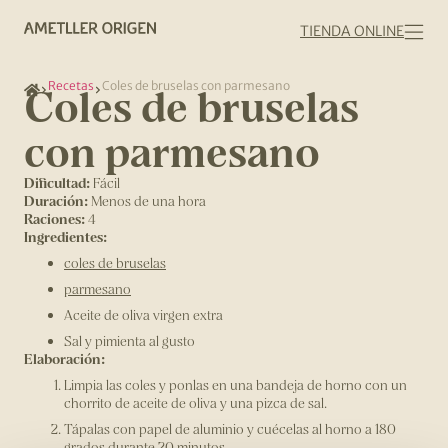
TIENDA ONLINE
Recetas
Coles de bruselas con parmesano
Coles de bruselas
con parmesano
Dificultad:
Fácil
Duración:
Menos de una hora
Raciones:
4
Ingredientes:
coles de bruselas
parmesano
Aceite de oliva virgen extra
Sal y pimienta al gusto
Elaboración:
Limpia las coles y ponlas en una bandeja de horno con un
chorrito de aceite de oliva y una pizca de sal.
Tápalas con papel de aluminio y cuécelas al horno a 180
grados durante 20 minutos.