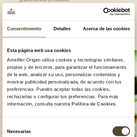
Mientras tanto, raya el parmesano.
Una vez las coles estén cocidas, córtalas por la mitad y añade
el parmesano por sobre.
Consentimiento
Detalles
Acerca de las cookies
Vuélvelo a hornear ahora a 200 grados unos 5 – 10 minutos
o hasta que el parmesano esté dorado y crujiente.
Compartir:
Esta página web usa cookies
Ametller Origen utiliza cookies y tecnologías similares,
propias y de terceros, para garantizar el funcionamiento
de la web, analizar su uso, personalizar contenidos y
mostrar publicidad personalizada, de acuerdo con tus
preferencias. Puedes aceptar todas las cookies,
rechazarlas o configurar tus preferencias. Para más
información, consulta nuestra
Política de Cookies
.
Selección
Necesarias
de