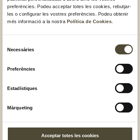
preferències. Podeu acceptar totes les cookies, rebutjar-
les o configurar les vostres preferències. Podeu obtenir
Amanida d’alvocat i alfàbrega
més informació a la nostra
Política de Cookies
.
amb vinagreta de gerds
Selecció
Driscoll’s
Necessàries
de
consentiment
Preferències
Estadístiques
Màrqueting
Acceptar totes les cookies