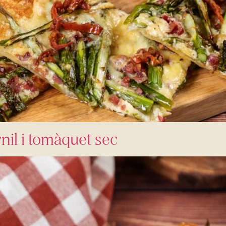
il i tomàquet sec