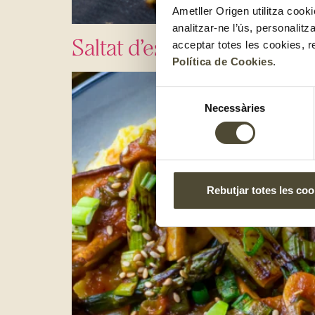
Ametller Origen utilitza cooki
analitzar-ne l’ús, personalit
Saltat d’espàrrecs verds, t
acceptar totes les cookies, r
Política de Cookies
.
Selecció
Necessàries
de
consentiment
Rebutjar totes les coo