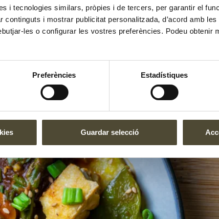
es i tecnologies similars, pròpies i de tercers, per garantir el fu
zar continguts i mostrar publicitat personalitzada, d’acord amb le
ofu i nyora
ebutjar-les o configurar les vostres preferències. Podeu obtenir 
Preferències
Estadístiques
kies
Guardar selecció
Acce