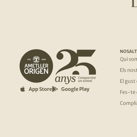
NOSALT
Qui so
Els no
El gust
App Store
Google Play
Fes-te 
Compli