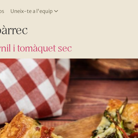
os
Uneix-te a l'equip
àrrec
il i tomàquet sec