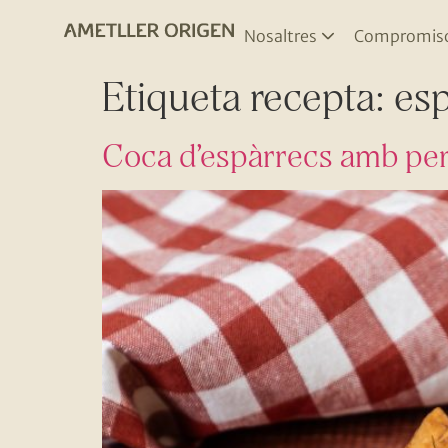
Nosaltres
Compromis
Etiqueta recepta:
esp
Coca d’espàrrecs amb pern