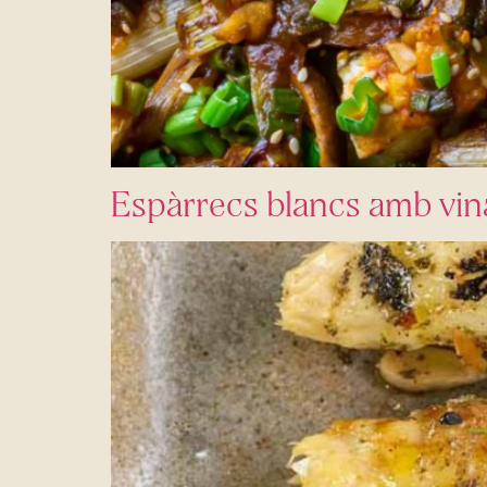
Espàrrecs blancs amb vina