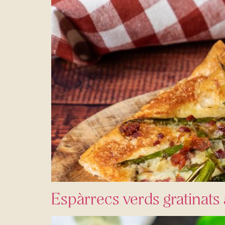
Espàrrecs verds gratinats