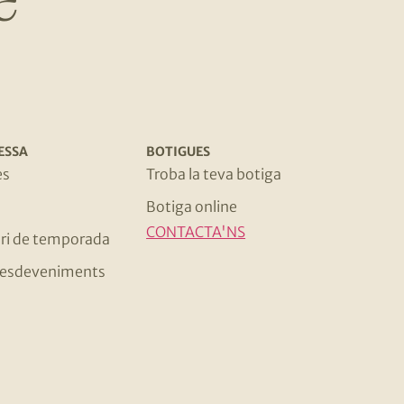
ESSA
BOTIGUES
es
Troba la teva botiga
Botiga online
CONTACTA'NS
ri de temporada
 i esdeveniments