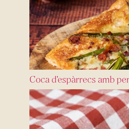
Coca d’espàrrecs amb pern