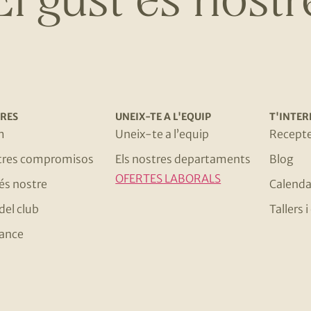
RES
UNEIX-TE A L'EQUIP
T'INTER
m
Uneix-te a l’equip
Recept
stres compromisos
Els nostres departaments
Blog
OFERTES LABORALS
 és nostre
Calenda
del club
Tallers
ance