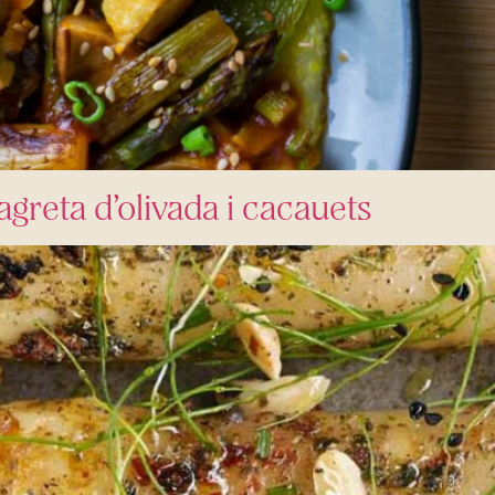
greta d’olivada i cacauets