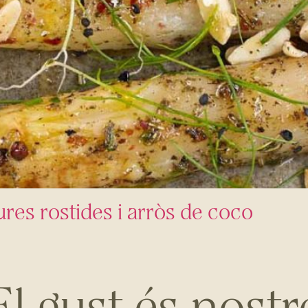
es rostides i arròs de coco
El gust és nostr