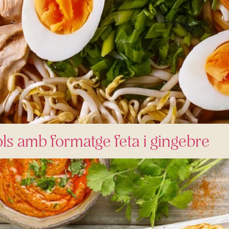
ls amb formatge feta i gingebre