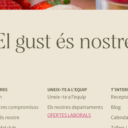
El gust és nostr
RES
UNEIX-TE A L'EQUIP
T'INTER
m
Uneix-te a l’equip
Recept
stres compromisos
Els nostres departaments
Blog
OFERTES LABORALS
 és nostre
Calenda
del club
Tallers