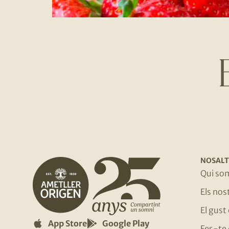
NOSALT
Qui so
Els no
El gust
App Store
Google Play
Fes-te 