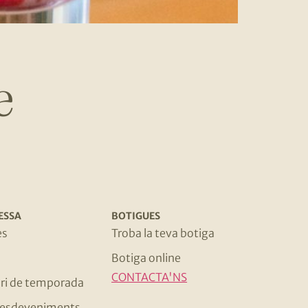
e
ESSA
BOTIGUES
es
Troba la teva botiga
Botiga online
CONTACTA'NS
ri de temporada
 i esdeveniments