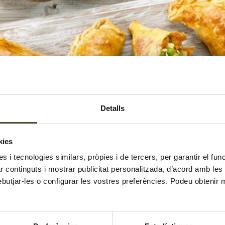
Detalls
kies
es i tecnologies similars, pròpies i de tercers, per garantir el fu
zar continguts i mostrar publicitat personalitzada, d’acord amb le
ebutjar-les o configurar les vostres preferències. Podeu obtenir 
de macadàmia i gingebre