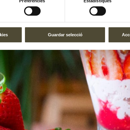
Preferències
Estadístiques
kies
Guardar selecció
Acce