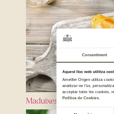
Consentiment
Aquest lloc web utilitza coo
Ametller Origen utilitza cooki
analitzar-ne l’ús, personalit
acceptar totes les cookies, r
Maduixes amb nata, nous 
Política de Cookies
.
Selecció