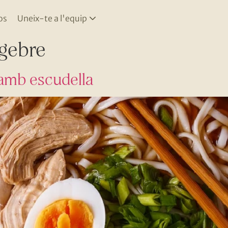
os
Uneix-te a l'equip
gebre
 amb escudella