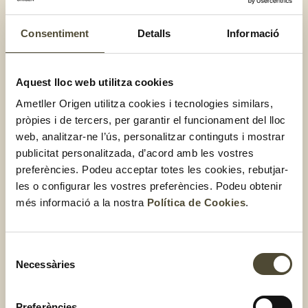
Consentiment
Detalls
Informació
Aquest lloc web utilitza cookies
Crema de carbassa i pipes
Ametller Origen utilitza cookies i tecnologies similars,
pròpies i de tercers, per garantir el funcionament del lloc
web, analitzar-ne l’ús, personalitzar continguts i mostrar
publicitat personalitzada, d’acord amb les vostres
preferències. Podeu acceptar totes les cookies, rebutjar-
les o configurar les vostres preferències. Podeu obtenir
més informació a la nostra
Política de Cookies
.
Selecció
Necessàries
de
consentiment
Preferències