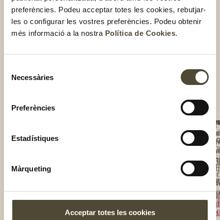
preferències. Podeu acceptar totes les cookies, rebutjar-
les o configurar les vostres preferències. Podeu obtenir
més informació a la nostra
Política de Cookies
.
El gust és nostre
Selecció
Necessàries
de
consentiment
Preferències
NOS
UNE
T'I
BOT
TE
Qui
Rec
Tro
A
Estadístiques
L'E
so
la
Blo
Une
tev
Els
te 
bot
Cal
co
l’e
Màrqueting
de
Bot
El 
te
Els
onl
és
de
Tall
CO
nos
OF
esd
Acceptar totes les cookies
Fes
LA