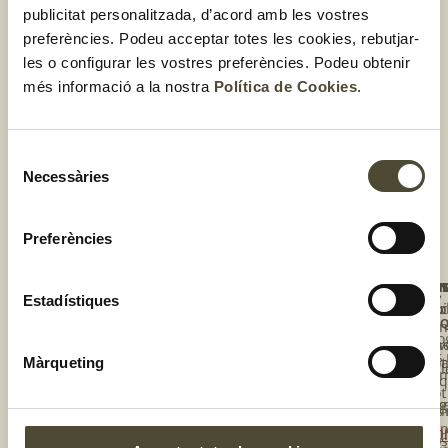
publicitat personalitzada, d’acord amb les vostres
preferències. Podeu acceptar totes les cookies, rebutjar-
les o configurar les vostres preferències. Podeu obtenir
més informació a la nostra
Política de Cookies
.
El gust és nostre
Selecció
Necessàries
de
consentiment
Preferències
NOS
UNE
T'I
BOT
Estadístiques
TE
Qui
Rec
Tro
A
L'E
so
la
Blo
Une
tev
Els
Màrqueting
te 
bot
Cal
co
l’e
de
Bot
El 
te
Els
onl
és
de
Tall
CO
nos