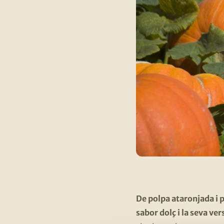
De polpa ataronjada i 
sabor dolç i la seva vers