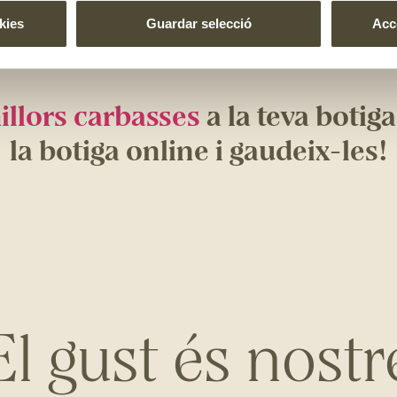
 i marronosa. Quan ho està del tot i té el calibre que vole
kies
Guardar selecció
Acce
·lectades
les guardem en magatzems ben secs i amb molta ve
m a botigues perquè puguis gaudir de les millors carbasses
.
illors carbasses
a la teva botiga
la botiga online i gaudeix-les!
El gust és nostr