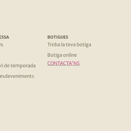
ESSA
BOTIGUES
es
Troba la teva botiga
Botiga online
CONTACTA'NS
ri de temporada
 i esdeveniments