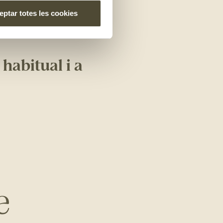
m, és el moment de
ptar totes les cookies
ntilació i, en menys
 habitual i a
e