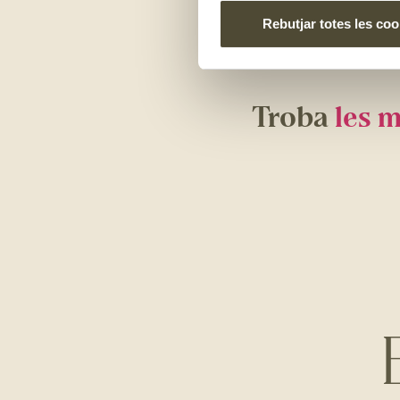
tornant més ataronjada
Rebutjar totes les coo
collir-la
. Un cop recol
de 12 hores, les envie
Troba
les m