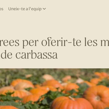
os
Uneix-te a l'equip
ees per oferir-te les m
s de carbassa