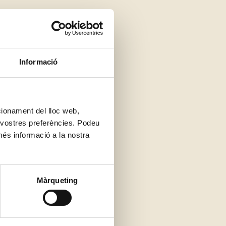
pis de Viladecans al
Informació
àrees
. En tots aquests
es nostres cremes i
ostres botigues i
una de
ncionament del lloc web,
s vostres preferències. Podeu
més informació a la nostra
nual
; com fem amb la
Màrqueting
 i a diferència d’altres
im de maduració, amb
, la seva pell es va