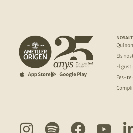
NOSALT
Qui so
Els no
El gust
App Store
Google Play
Fes-te 
Compli