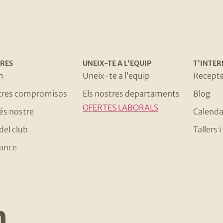
RES
UNEIX-TE A L'EQUIP
T'INTER
m
Uneix-te a l’equip
Recept
stres compromisos
Els nostres departaments
Blog
OFERTES LABORALS
 és nostre
Calenda
del club
Tallers
ance