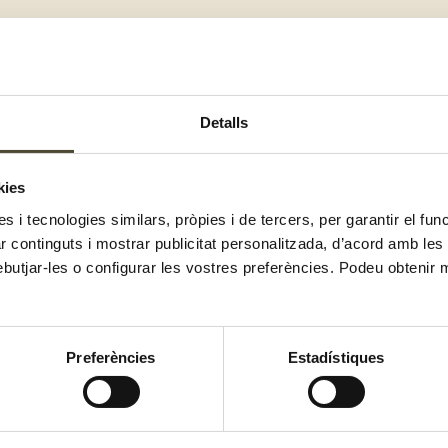
 de camps propis
r Origen
tenim plantades carbasseres als nostres camps pro
Detalls
rles i l’Aldea, a les Terres de l’Ebre, en un total de 38 hect
nts varietats de carbassa: una de més petita
, per elaborar l
kies
l’obrador,
una de mida mitjana
, que és la que venem a les n
es i tecnologies similars, pròpies i de tercers, per garantir el fu
 que després venem trossejada.
zar continguts i mostrar publicitat personalitzada, d’acord amb le
ebutjar-les o configurar les vostres preferències. Podeu obtenir 
l i aspecte visual
nostres pagesos,
la recol·lecció de les carbasses es fa de ma
Preferències
Estadístiques
es verdures i les hortalisses de collita pròpia. No obstant això,
ilitzem el tacte per saber quan es t
roben en el seu punt òpt
través de la vista
. És a dir,
a mesura que una carbassa madura