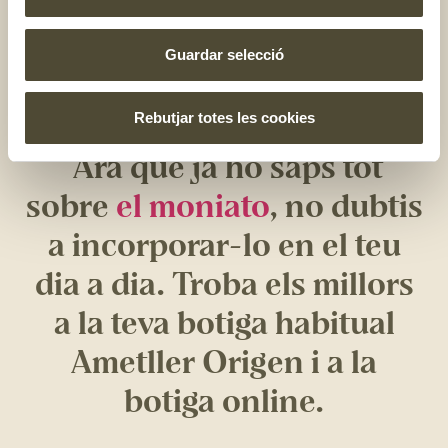
forn i, mentrestant, fregeix algunes verduretes per
farcir, posteriorment, el moniato. Acaba-ho amb una
mica de formatge feta. Una altra idea és aquest
Guardar selecció
moniato farcit amb llegums, alvocat i formatge
gratinat
!
Rebutjar totes les cookies
Ara que ja ho saps tot
sobre
el moniato
, no dubtis
a incorporar-lo en el teu
dia a dia. Troba els millors
a la teva botiga habitual
Ametller Origen i a la
botiga online.