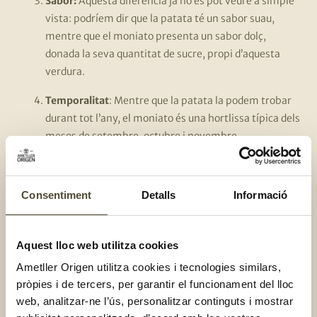
Sabor:
Aquesta diferència ja no es pot veure a simple
vista: podríem dir que la patata té un sabor suau,
mentre que el moniato presenta un sabor dolç,
donada la seva quantitat de sucre, propi d’aquesta
verdura.
Temporalitat
: Mentre que la patata la podem trobar
durant tot l’any, el moniato és una hortlissa típica dels
mesos de setembre, octubre i novembre.
Quantitat de fibra:
Encara que totes dues hortalisses
tenen nutrients molt similars, el moniato té més
Consentiment
Detalls
Informació
fibra que la patata. Recorda que la fibra t’ajuda a
regular el teu trànsit intestinal.
Aquest lloc web utilitza cookies
Ara que ja saps quines són les principals diferències i,
conscients que únicament pots gaudir dels moniatos durant
Ametller Origen utilitza cookies i tecnologies similars,
un parell o tres de mesos,
volem explicar-te com cuinar-lo
pròpies i de tercers, per garantir el funcionament del lloc
per treure el màxim partit a aquest tubercle
.
web, analitzar-ne l’ús, personalitzar continguts i mostrar