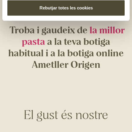
més de 24h, fet que fa que sempre estigui al dente i no es
Rebutjar totes les cookies
passi.
Troba i gaudeix de
la millor
pasta
a la teva botiga
habitual i a la botiga online
Ametller Origen
El gust és nostre