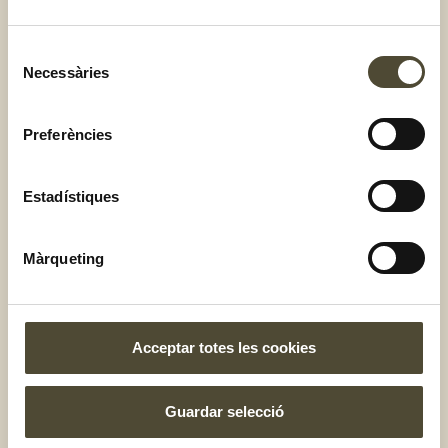
cas de la pasta blanca, per aconseguir que sigui blanca
ha passat per un procés de refinació, durant el qual
Selecció
s’han perdut la fibra, les vitamines i els minerals.
Necessàries
de
consentiment
La pasta s’ha de coure amb oli:
Totalment fals.
Encara que es tracta d’una pràctica que la majoria
Preferències
fem, no és necessari afegir oli a l’aigua amb la pasta.
És fals que s’enganxi si no afegim oli. El millor és anar
Estadístiques
removent-la, de tant en tant, perquè no s’enganxi a
l’olla.
Màrqueting
La pasta al dente disminueix l’índex glucèmic:
Què
vol dir? Doncs que la pasta cuinada al dente, és a dir,
amb un temps de cocció inferior, allibera i absorbeix
la glucosa (una mena de carbohidrat present a la
Acceptar totes les cookies
pasta) molt més lentament.
A Ametller Origen tenim una gran varietat de pasta, que
Guardar selecció
elaborem tradicionalment i aplicant un assecat lent de