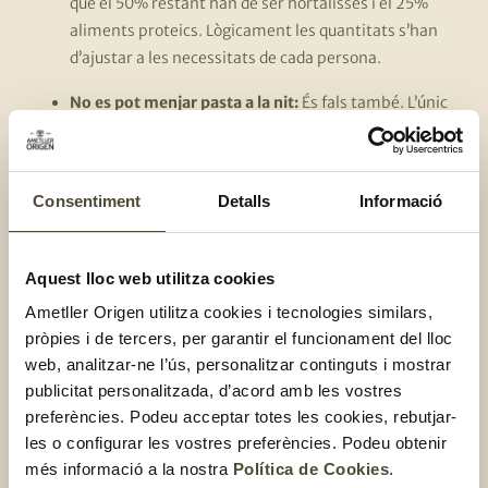
que el 50% restant han de ser hortalisses i el 25%
aliments proteics. Lògicament les quantitats s’han
d’ajustar a les necessitats de cada persona.
No es pot menjar pasta a la nit:
És fals també. L’únic
que has de tenir en compte és la quantitat, que ha de
ser menor que, per exemple, la pasta que menjaries al
migdia. Vols saber per què? Doncs perquè el nostre
Consentiment
Detalls
Informació
metabolisme es va alentint al llarg del dia i, a la nit les
necessitats energètiques són menors i, per tant, no
necessita tanta quantitat. Tanmateix, normalment,
Aquest lloc web utilitza cookies
la nostra activitat després de sopar disminueix
Ametller Origen utilitza cookies i tecnologies similars,
perquè descansem al sofà o anem a dormir, per tant,
pròpies i de tercers, per garantir el funcionament del lloc
la quantitat d’hidrats de carboni que el cos necessita
web, analitzar-ne l’ús, personalitzar continguts i mostrar
és menor.
publicitat personalitzada, d’acord amb les vostres
preferències. Podeu acceptar totes les cookies, rebutjar-
La pasta integral és més saludable que la blanca:
les o configurar les vostres preferències. Podeu obtenir
Això es deu al fet que la pasta integral té major
més informació a la nostra
Política de Cookies
.
quantitat de fibra, així com minerals i vitamines. En el