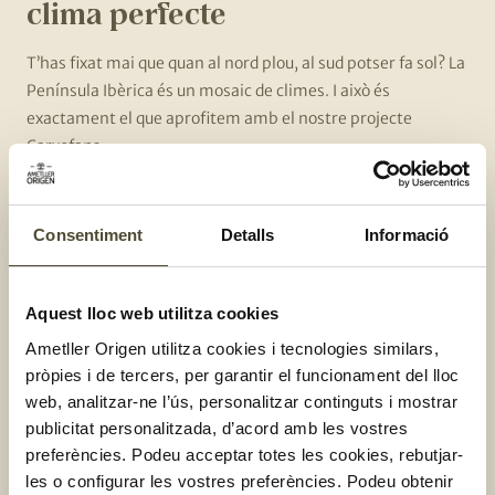
clima perfecte
T’has fixat mai que quan al nord plou, al sud potser fa sol? La
Península Ibèrica és un mosaic de climes. I això és
exactament el que aprofitem amb el nostre projecte
Carxofans.
En lloc de forçar la terra d’un sol lloc perquè produeixi més
enllà dels seus límits, el que fem és cultivar a diferents
Consentiment
Detalls
Informació
latituds. Tenim una xarxa de 12 pagesos experts repartits al
llarg de 250 km de l’eix mediterrani, des de Torreblanca fins
a Sant Boi de Llobregat.
Aquest lloc web utilitza cookies
Aquesta diversitat ens permet jugar amb els
microclimes
.
Ametller Origen utilitza cookies i tecnologies similars,
Quan en una zona comença a fer massa fred, en una altra,
pròpies i de tercers, per garantir el funcionament del lloc
web, analitzar-ne l’ús, personalitzar continguts i mostrar
una mica més al sud o més a prop del mar, la temperatura
publicitat personalitzada, d’acord amb les vostres
encara és ideal. Aquesta «dansa» geogràfica ens permet
preferències. Podeu acceptar totes les cookies, rebutjar-
tenir una producció estable i allargar la collita des del
les o configurar les vostres preferències. Podeu obtenir
novembre fins al maig. Sense hivernacles calefactats