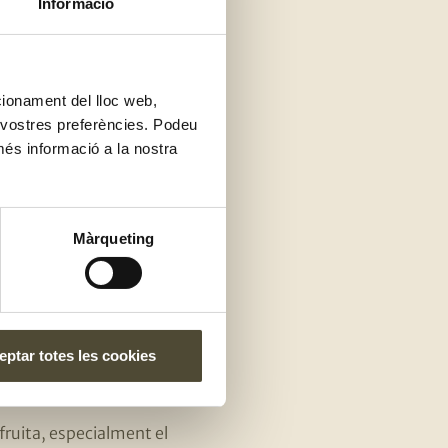
Informació
ls
ncionament del lloc web,
s vostres preferències. Podeu
son
més informació a la nostra
Màrqueting
ensucrades i sucs
ptar totes les cookies
fruita, especialment el