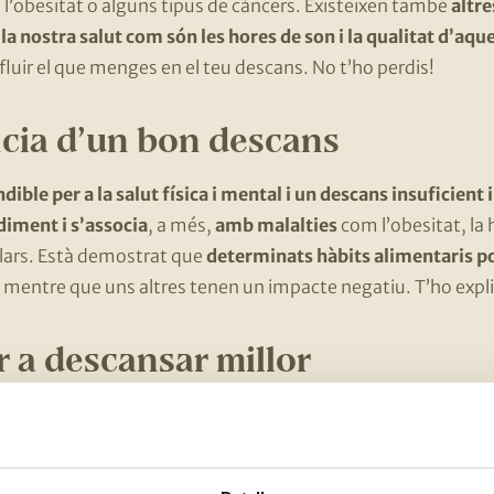
, l’obesitat o alguns tipus de càncers. Existeixen també
altr
 la nostra salut com són les hores de son i la qualitat d’aqu
luir el que menges en el teu descans. No t’ho perdis!
cia d’un bon descans
ible per a la salut física i mental i un descans insuficient 
iment i s’associa
, a més,
amb malalties
com l’obesitat, la
lars. Està demostrat que
determinats hàbits alimentaris po
, mentre que uns altres tenen un impacte negatiu. T’ho exp
r a descansar millor
 melatonina
: com les nous, la llet, l’arròs integral, la civada o
triptòfan i serotonina
(imprescindibles per a la formació de m
í com els cereals integrals