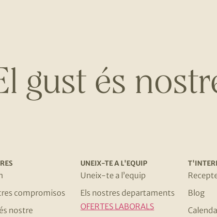
El gust és nostr
RES
UNEIX-TE A L'EQUIP
T'INTER
m
Uneix-te a l’equip
Recept
stres compromisos
Els nostres departaments
Blog
OFERTES LABORALS
 és nostre
Calenda