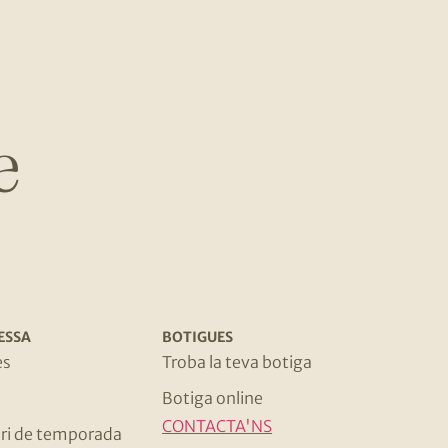
e
ESSA
BOTIGUES
es
Troba la teva botiga
Botiga online
CONTACTA'NS
ri de temporada