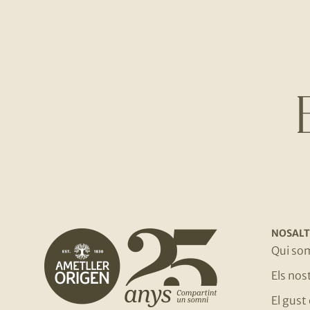
NOSALT
Qui so
Els no
El gust