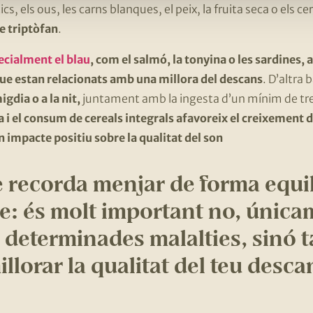
tics, els ous, les carns blanques, el peix, la fruita seca o els c
e triptòfan
.
ecialment el blau
, com el salmó, la tonyina o les sardines, 
ue estan relacionats amb una millora del descans
. D’altra
igdia o a la nit,
juntament amb la ingesta d’un mínim de tres 
a i el consum de cereals integrals afavoreix el creixement
n impacte positiu sobre la qualitat del son
e recorda menjar de forma equil
e: és molt important no, única
 determinades malalties, sinó 
illorar la qualitat del teu desca