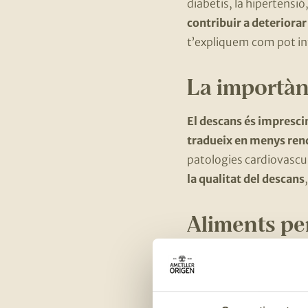
diabetis, la hipertensió
contribuir a deteriorar
t’expliquem com pot inf
La importàn
El descans és imprescind
tradueix en menys rend
patologies cardiovascu
la qualitat del descans
Aliments pe
Aliments rics en
Aliments rics en 
carn o el peix, aix