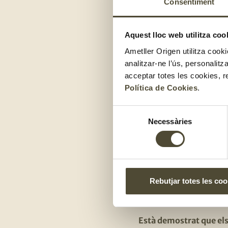
Consentiment
Carbohidrats inte
Aquest lloc web utilitza coo
Fruites i hortaliss
Ametller Origen utilitza cooki
analitzar-ne l’ús, personalit
Aliments am
acceptar totes les cookies, r
Política de Cookies
.
Aliments rics en 
Selecció
Necessàries
de
Aliments amb molt
consentiment
comercials
Aliments amb mol
Rebutjar totes les coo
Dieta medite
Està demostrat que els