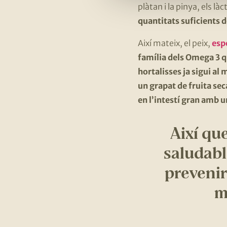
plàtan i la pinya, els làc
quantitats suficients d
Així mateix, el peix,
esp
família dels Omega 3 q
hortalisses ja sigui al m
un grapat de fruita sec
en l’intestí gran amb u
Així qu
saludabl
prevenir
m