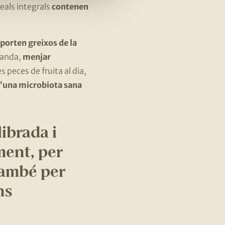
ereals integrals
contenen
aporten greixos de la
 banda,
menjar
peces de fruita al dia,
 d’una microbiota sana
ibrada i
ment, per
també per
ns