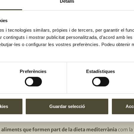
Detalls
grals:
com la pasta, l’arròs, la quinoa, el blat negre, els cerea
kies
es:
totes!
es i tecnologies similars, pròpies i de tercers, per garantir el fu
zar continguts i mostrar publicitat personalitzada, d’acord amb le
b un impacte negatiu sobre el 
ebutjar-les o configurar les vostres preferències. Podeu obtenir 
cafeïna:
especialment el cafè i les begudes energètiques
Preferències
Estadístiques
s sucres lliures:
pastissos, brioixeria industrial, begudes 
ts greixos saturats
: aliments ultraprocessats
kies
Guardar selecció
Acce
rrània i qualitat del descans
 aliments que formen part de la dieta mediterrània
com la 