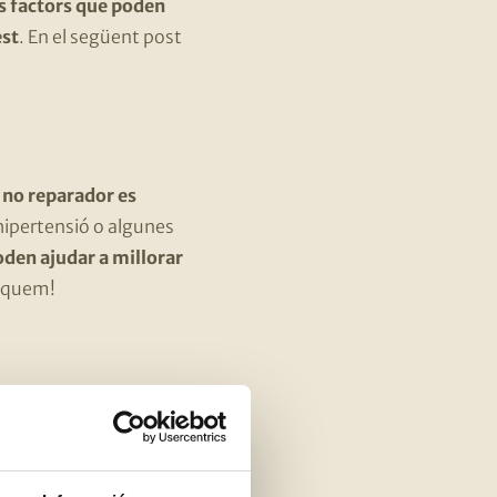
es factors que poden
est
. En el següent post
i no reparador es
 hipertensió o algunes
den ajudar a millorar
liquem!
 els plàtans
elatonina): els ous, la