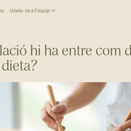
os
Uneix-te a l'equip
lació hi ha entre com 
 dieta?