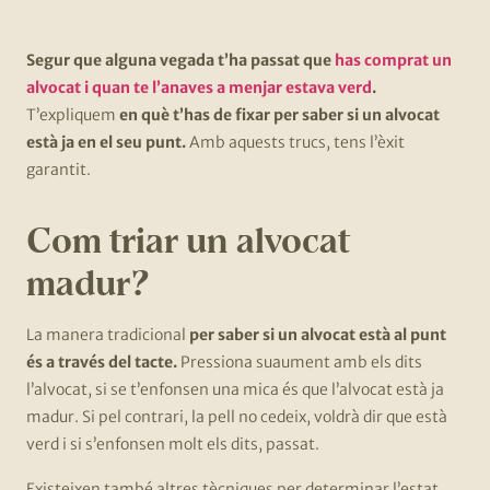
Segur que alguna vegada t’ha passat que
has comprat un
alvocat i quan te l’anaves a menjar estava verd
.
T’expliquem
en què t’has de fixar per saber si un alvocat
està ja en el seu punt.
Amb aquests trucs, tens l’èxit
garantit.
Com triar un alvocat
madur?
La manera tradicional
per saber si un alvocat està al punt
és a través del tacte.
Pressiona suaument amb els dits
l’alvocat, si se t’enfonsen una mica és que l’alvocat està ja
madur. Si pel contrari, la pell no cedeix, voldrà dir que està
verd i si s’enfonsen molt els dits, passat.
Existeixen també altres tècniques per determinar l’estat