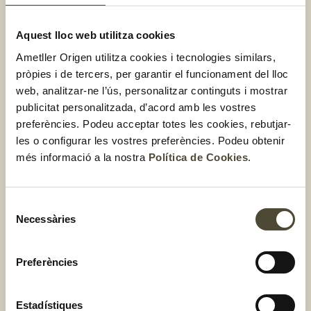
manera que el ganivet et quedi clavat.
Aquest lloc web utilitza cookies
Gira suaument el ganivet i veuràs que l’os es desprèn.
Ametller Origen utilitza cookies i tecnologies similars,
Ja pots gaudir del teu alvocat.
pròpies i de tercers, per garantir el funcionament del lloc
web, analitzar-ne l’ús, personalitzar continguts i mostrar
publicitat personalitzada, d’acord amb les vostres
Beneficis d’aquesta fruita
preferències. Podeu acceptar totes les cookies, rebutjar-
les o configurar les vostres preferències. Podeu obtenir
A més de deliciós, l’alvocat és un aliment molt saludable.
més informació a la nostra
Política de Cookies
.
Aquest fruit conté diferents greixos beneficiosos per a la
teva salut cardiovascular ja que protegeixen el cor i les
artèries
Selecció
Necessàries
de
Tanmateix,
l’alvocat també és una gran font de vitamines:
consentiment
la vitamina E, un potent antioxidant, vitamines del grup B,
Preferències
essencials per al bon funcionament de sistema nerviós i el
metabolisme energètic, i vitamina C, que actua també com
a antioxidant. També, destaca pel seu
alt contingut en
Estadístiques