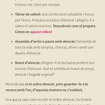
tritures tot i llest per menjar.
Tàrtar de salmó:
una combinació saludable i fresca
per l’estiu. Prepara una base d’alvocat i afegeix-li a
sobre el salmó marinat.
Descobreix com el prepara
Cintet en
aquest vídeo
!
Amanida d’arròs o pasta amb alvocat:
l’amanida de
tota la vida amb tonyina, cherrys, olives i amb uns
dauets d’alvocat.
Batut d’alvocat:
Afegeix-li al teu batut preferit uns
trossos d’alvocat. Què et sembla un batut de pinya,
alvocat i beguda vegetal?
Recorda que
si et sobra alvocat, pots guardar-lo a la
nevera amb l’os; d’aquesta manera no s’oxidarà.
Ara que ja saps com escollir el millor alvocat, no tindràs