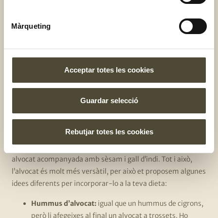
potassi
, mineral essencial per al sistema nerviós i els
músculs.
Màrqueting
«Recorda que, tot i que pots consumir alvocat
diàriament, una ració raonable equival a mig
alvocat»
Acceptar totes les cookies
Receptes amb alvocat: més
Guardar selecció
enllà del guacamole
Rebutjar totes les cookies
Sovint, quan pensem en receptes que incloguin alvocat,
únicament se’ns ocorre el guacamole o una torrada amb
alvocat acompanyada amb sèsam i gall d’indi. Tot i això,
l’alvocat és molt més versàtil, per això et proposem algunes
idees diferents per incorporar-lo a la teva dieta:
Hummus d’alvocat:
igual que un hummus de cigrons,
però li afegeixes al final un alvocat a trossets. Ho