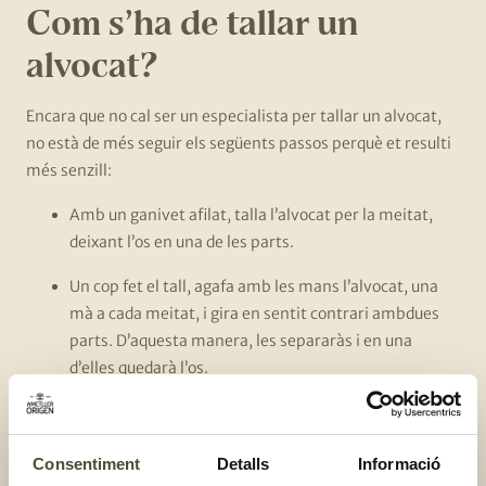
Com s’ha de tallar un
alvocat?
Encara que no cal ser un especialista per tallar un alvocat,
no està de més seguir els següents passos perquè et resulti
més senzill:
Amb un ganivet afilat, talla l’alvocat per la meitat,
deixant l’os en una de les parts.
Un cop fet el tall, agafa amb les mans l’alvocat, una
mà a cada meitat, i gira en sentit contrari ambdues
parts. D’aquesta manera, les separaràs i en una
d’elles quedarà l’os.
El següent pas és
aconseguir treure l’os
, sense destrossar
l’alvocat. Som-hi!
Consentiment
Detalls
Informació
Agafa de nou el ganivet i dona-li un cop sec a l’os, de