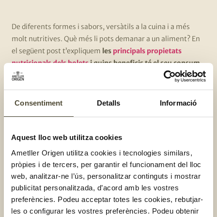
De diferents formes i sabors, versàtils a la cuina i a més
molt nutritives. Què més li pots demanar a un aliment? En
el següent post t’expliquem
les
principals propietats
nutricionals dels bolets
i quins beneficis té el seu consum
per a la teva salut
. Continua llegint, estem segurs que no
sabies el que t’explicarem!
Consentiment
Detalls
Informació
Quatre propietats dels bolets
Aquest lloc web utilitza cookies
Baixos en calories:
sabies que un 80% del bolet és
Ametller Origen utilitza cookies i tecnologies similars,
aigua? Aquest vegetal és molt baix en calories gràcies
pròpies i de tercers, per garantir el funcionament del lloc
al seu elevat contingut en aigua. Perquè et facis una
web, analitzar-ne l’ús, personalitzar continguts i mostrar
idea, 100 g de bolets aporten unes 24 kcal.
publicitat personalitzada, d’acord amb les vostres
Contenen una quantitat important de fibra:
els
preferències. Podeu acceptar totes les cookies, rebutjar-
bolets tenen una quantitat rellevant de fibra, la qual
les o configurar les vostres preferències. Podeu obtenir